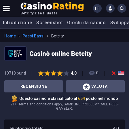
IT
Betcity Paesi Bassi
Introduzione
Screenshot
Giochi da casinò
Sviluppa
Home
Paesi Bassi
Betcity
Casinò online Betcity
0
4.0
10718 punti
RECENSIONE
VALUTA
Questo casinò è classificato al
654
posto nel mondo
21+, Terms and conditions apply, GAMBLING PROBLEM? CALL 1-800-
GAMBLER.
Punteggio totale
4.0