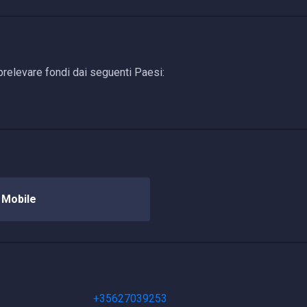
 prelevare fondi dai seguenti Paesi:
Mobile
+35627039253