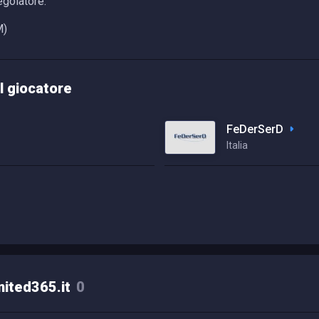
egolatore.
M)
l giocatore
FeDerSerD
Italia
united365.it
0