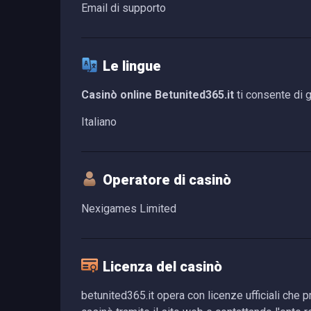
Email di supporto
Le lingue
Casinò online Betunited365.it
ti consente di g
Italiano
Operatore di casinò
Nexigames Limited
Licenza del casinò
betunited365.it opera con licenze ufficiali che