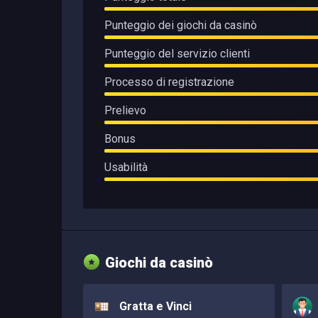
Punteggio dei giochi da casinò
Punteggio del servizio clienti
Processo di registrazione
Prelievo
Bonus
Usabilità
Giochi da casinò
Gratta e Vinci