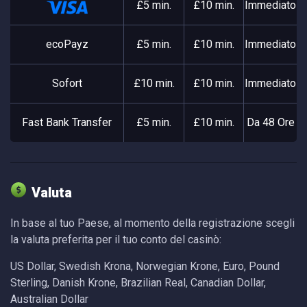
£5 min.
£10 min.
Immediato
ecoPayz
£5 min.
£10 min.
Immediato
Sofort
£10 min.
£10 min.
Immediato
Fast Bank Transfer
£5 min.
£10 min.
Da 48 Ore
Valuta
In base al tuo Paese, al momento della registrazione scegli
la valuta preferita per il tuo conto del casinò:
US Dollar, Swedish Krona, Norwegian Krone, Euro, Pound
Sterling, Danish Krone, Brazilian Real, Canadian Dollar,
Australian Dollar