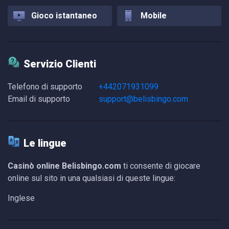
Gioco istantaneo
Mobile
Servizio Clienti
Telefono di supporto
+442071931099
Email di supporto
support@belisbingo.com
Le lingue
Casinò online Belisbingo.com
ti consente di giocare
online sul sito in una qualsiasi di queste lingue:
Inglese