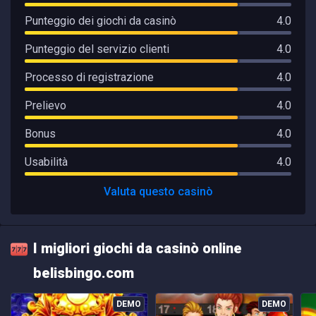
Punteggio dei giochi da casinò
4.0
Punteggio del servizio clienti
4.0
Processo di registrazione
4.0
Prelievo
4.0
Bonus
4.0
Usabilità
4.0
Valuta questo casinò
I migliori giochi da casinò online
belisbingo.com