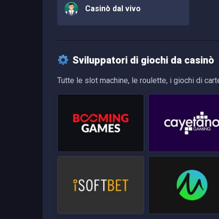
Casinò dal vivo
Sviluppatori di giochi da casinò
Tutte le slot machine, le roulette, i giochi di car