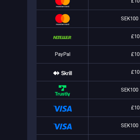
£10
SEK100 
£10
PayPal
£10
£10
SEK100 
£10
SEK100 