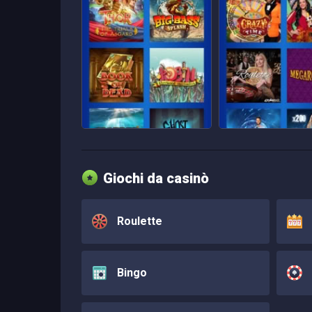
Giochi da casinò
Roulette
Bingo