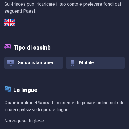
Su 44aces puoi ricaricare il tuo conto e prelevare fondi dai
seguenti Paesi:
Tipo di casinò
Gioco istantaneo
Mobile
Le lingue
Casinò online 44aces
ti consente di giocare online sul sito
in una qualsiasi di queste lingue:
Norvegese, Inglese