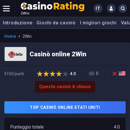
IT
2Win
Introduzione
Giochi da casinò
I migliori giochi
Val
Home
2Win
Casinò online 2Win
0
4.0
5150 punti
Questo casinò è chiuso
TOP CASINÒ ONLINE STATI UNITI
Punteggio totale
4.0