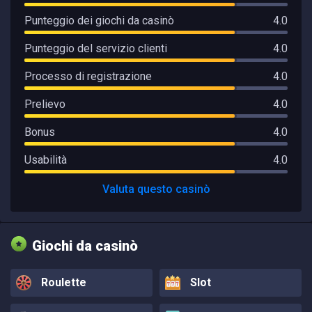
Punteggio dei giochi da casinò
4.0
Punteggio del servizio clienti
4.0
Processo di registrazione
4.0
Prelievo
4.0
Bonus
4.0
Usabilità
4.0
Valuta questo casinò
Giochi da casinò
Roulette
Slot