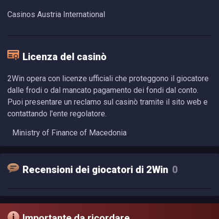
Casinos Austria International
Licenza del casinò
2Win opera con licenze ufficiali che proteggono il giocatore
dalle frodi o dal mancato pagamento dei fondi dal conto.
Puoi presentare un reclamo sul casinò tramite il sito web e
contattando l'ente regolatore.
Ministry of Finance of Macedonia
Recensioni dei giocatori di 2Win
0
Importante da ricordare