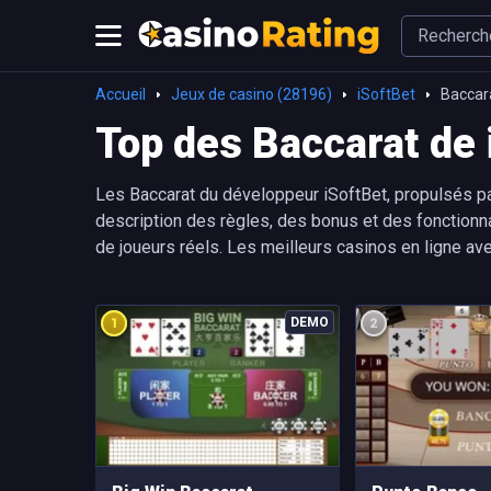
Accueil
Jeux de casino (28196)
iSoftBet
Baccar
Top des Baccarat de 
Les Baccarat du développeur iSoftBet, propulsés par
description des règles, des bonus et des fonctionna
de joueurs réels. Les meilleurs casinos en ligne ave