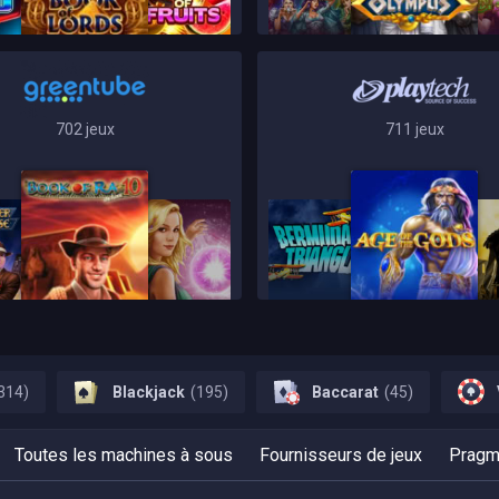
702 jeux
711 jeux
314)
Blackjack
(195)
Baccarat
(45)
Toutes les machines à sous
Fournisseurs de jeux
Pragm