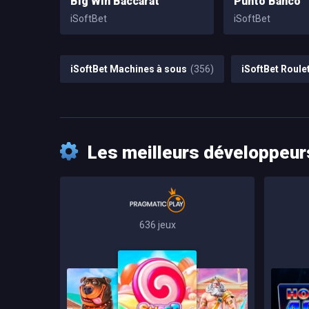
Big Win Baccarat
Punto Banco
iSoftBet
iSoftBet
iSoftBet Machines à sous
(356)
iSoftBet Roule
Les meilleurs développeur
636 jeux