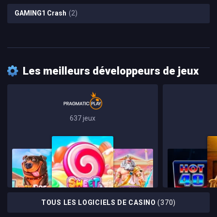
GAMING1 Crash
(2)
Les meilleurs développeurs de jeux
637 jeux
TOUS LES LOGICIELS DE CASINO
(370)