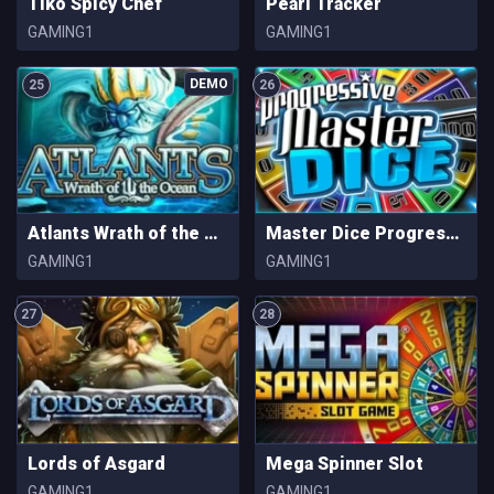
Tiko Spicy Chef
Pearl Tracker
GAMING1
GAMING1
25
26
Atlants Wrath of the Ocean
Master Dice Progressive
GAMING1
GAMING1
27
28
Lords of Asgard
Mega Spinner Slot
GAMING1
GAMING1