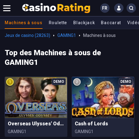
FR
Machines à sous
Roulette
Blackjack
Baccarat
Vidé
Jeux de casino (28263)
GAMING1
Machines à sous
Top des Machines à sous de
GAMING1
Overseas Ulysses' Odyssey
Cash of Lords
GAMING1
GAMING1