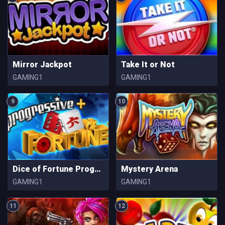
Mirror Jackpot
Take It or Not
GAMING1
GAMING1
9
10
Dice of Fortune Progressive +
Mystery Arena
GAMING1
GAMING1
11
12