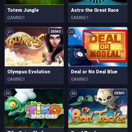
Totem Jungle
Astro the Great Race
GAMING1
GAMING1
21
22
Olympus Evolution
Deal or No Deal Blue
GAMING1
GAMING1
23
24