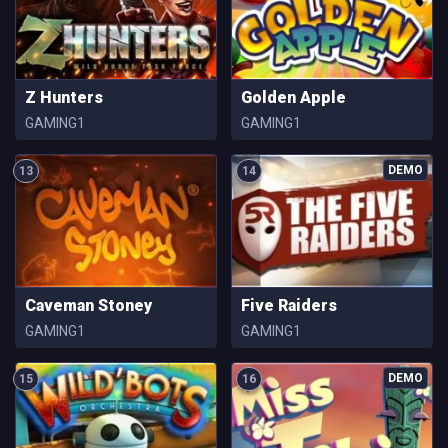
Z Hunters
Golden Apple
GAMING1
GAMING1
13
14
Caveman Stoney
Five Raiders
GAMING1
GAMING1
15
16