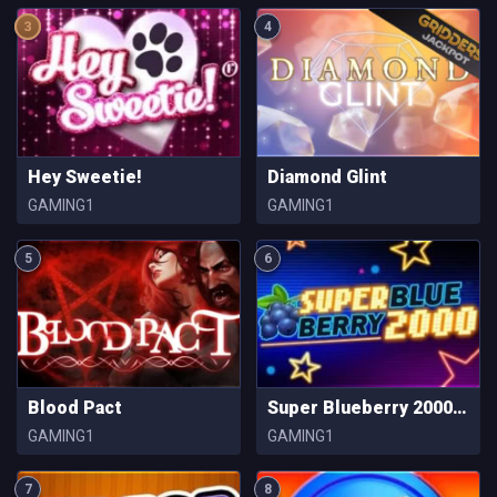
4
Hey Sweetie!
Diamond Glint
GAMING1
GAMING1
5
6
Blood Pact
Super Blueberry 2000 Slot
GAMING1
GAMING1
7
8