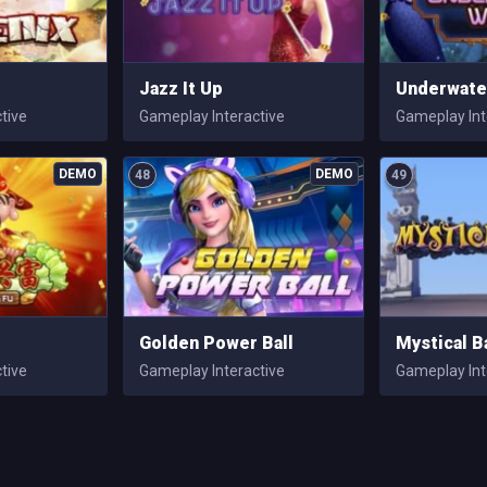
Jazz It Up
Underwate
tive
Gameplay Interactive
Gameplay Int
48
49
Golden Power Ball
Mystical B
tive
Gameplay Interactive
Gameplay Int