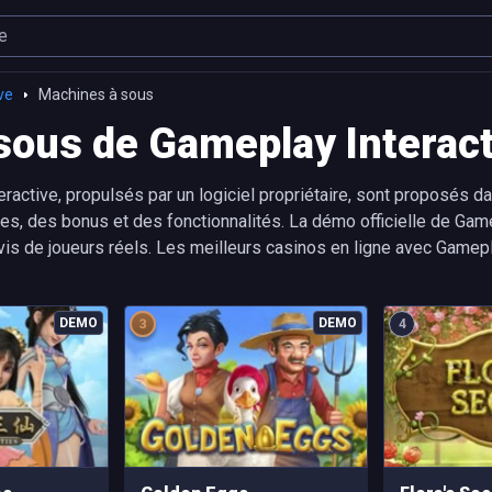
ve
Machines à sous
sous de Gameplay Interact
ctive, propulsés par un logiciel propriétaire, sont proposés da
es, des bonus et des fonctionnalités. La démo officielle de Game
 de joueurs réels. Les meilleurs casinos en ligne avec Gameplay
4