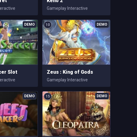
cret
Keno 2
eractive
Gameplay Interactive
10
er Slot
Zeus : King of Gods
eractive
Gameplay Interactive
15