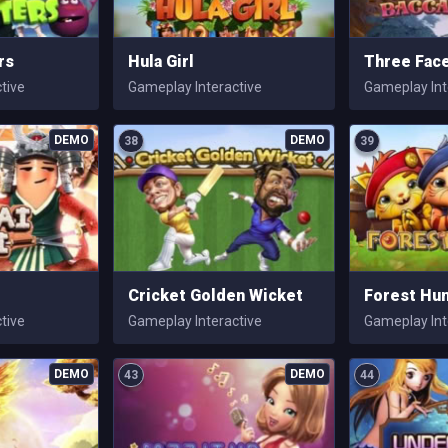
rs
Hula Girl
Three Face
tive
Gameplay Interactive
Gameplay Int
38
39
Cricket Golden Wicket
Forest Hu
tive
Gameplay Interactive
Gameplay Int
43
44