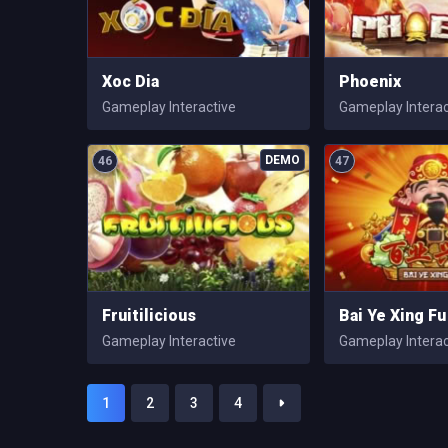
Xoc Dia
Phoenix
Gameplay Interactive
Gameplay Interac
46
47
Fruitilicious
Bai Ye Xing Fu
Gameplay Interactive
Gameplay Interac
1
2
3
4