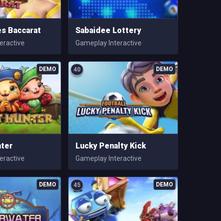
s Baccarat
Sabaidee Lottery
eractive
Gameplay Interactive
40
nter
Lucky Penalty Kick
eractive
Gameplay Interactive
45