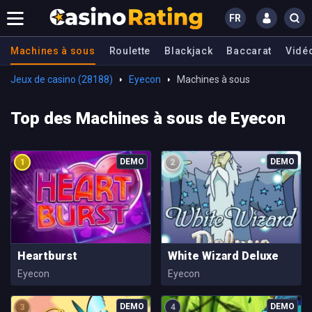
FR
Machines à sous
Roulette
Blackjack
Baccarat
Vidé
Jeux de casino (28188)
Eyecon
Machines à sous
Top des Machines à sous de Eyecon
Heartburst
White Wizard Deluxe
Eyecon
Eyecon
4