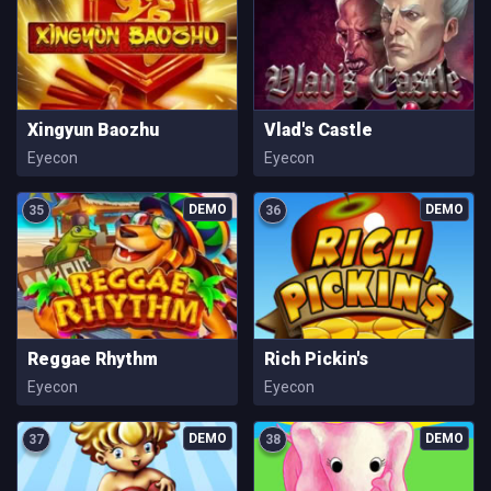
Xingyun Baozhu
Vlad's Castle
Eyecon
Eyecon
35
36
Reggae Rhythm
Rich Pickin's
Eyecon
Eyecon
37
38