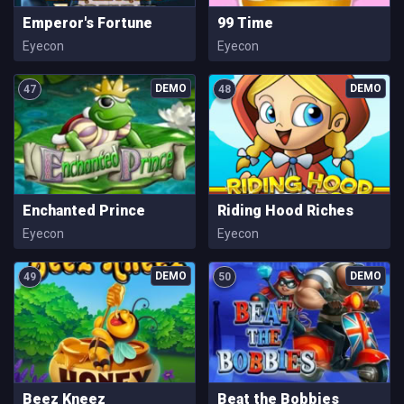
Emperor's Fortune
99 Time
Eyecon
Eyecon
47
48
Enchanted Prince
Riding Hood Riches
Eyecon
Eyecon
49
50
Beez Kneez
Beat the Bobbies