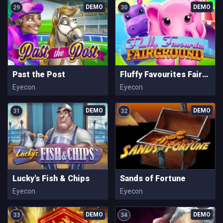
29
30
Past the Post
Fluffy Favourites Fairground
Eyecon
Eyecon
31
32
Lucky's Fish & Chips
Sands of Fortune
Eyecon
Eyecon
33
34