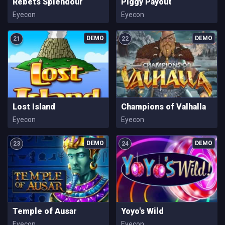
Rebets Splendour
Piggy Payout
Eyecon
Eyecon
21
22
Lost Island
Champions of Valhalla
Eyecon
Eyecon
23
24
Temple of Ausar
Yoyo's Wild
Eyecon
Eyecon