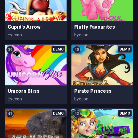
Cupid's Arrow
Fluffy Favourites
Eyecon
Eyecon
39
40
Unicorn Bliss
Pirate Princess
Eyecon
Eyecon
41
42