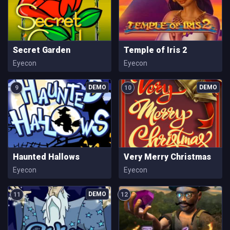
Secret Garden
Temple of Iris 2
Eyecon
Eyecon
9
10
Haunted Hallows
Very Merry Christmas
Eyecon
Eyecon
11
12