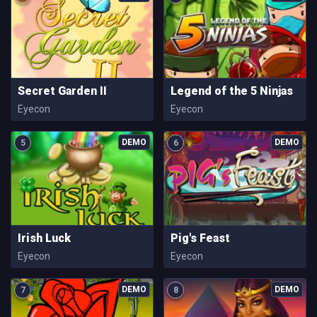
Secret Garden II
Legend of the 5 Ninjas
Eyecon
Eyecon
5
6
Irish Luck
Pig's Feast
Eyecon
Eyecon
7
8