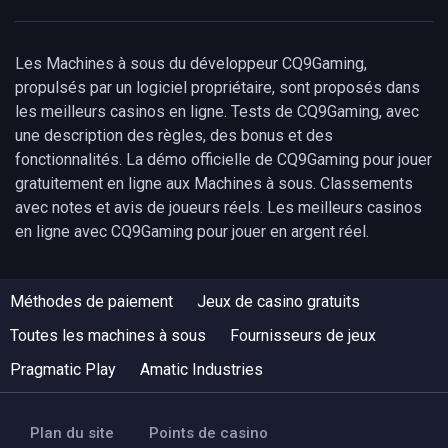
Les Machines à sous du développeur CQ9Gaming,
propulsés par un logiciel propriétaire, sont proposés dans
les meilleurs casinos en ligne. Tests de CQ9Gaming, avec
une description des règles, des bonus et des
fonctionnalités. La démo officielle de CQ9Gaming pour jouer
gratuitement en ligne aux Machines à sous. Classements
avec notes et avis de joueurs réels. Les meilleurs casinos
en ligne avec CQ9Gaming pour jouer en argent réel.
Méthodes de paiement
Jeux de casino gratuits
Toutes les machines à sous
Fournisseurs de jeux
Pragmatic Play
Amatic Industries
Plan du site
Points de casino