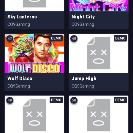
Sky Lanterns
Night City
CQ9Gaming
CQ9Gaming
47
48
Wolf Disco
Jump High
CQ9Gaming
CQ9Gaming
49
50