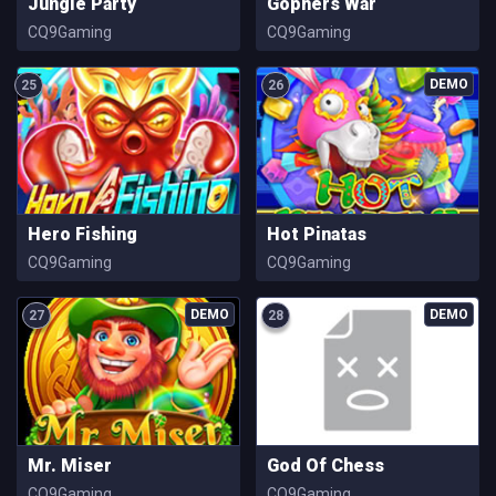
Jungle Party
Gophers War
CQ9Gaming
CQ9Gaming
25
26
Hero Fishing
Hot Pinatas
CQ9Gaming
CQ9Gaming
27
28
Mr. Miser
God Of Chess
CQ9Gaming
CQ9Gaming