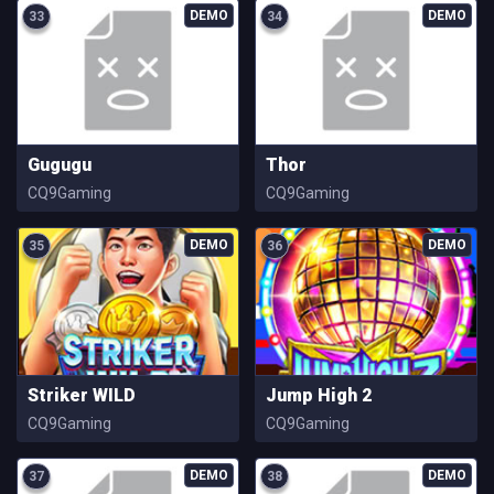
33
34
Gugugu
Thor
CQ9Gaming
CQ9Gaming
35
36
Striker WILD
Jump High 2
CQ9Gaming
CQ9Gaming
37
38