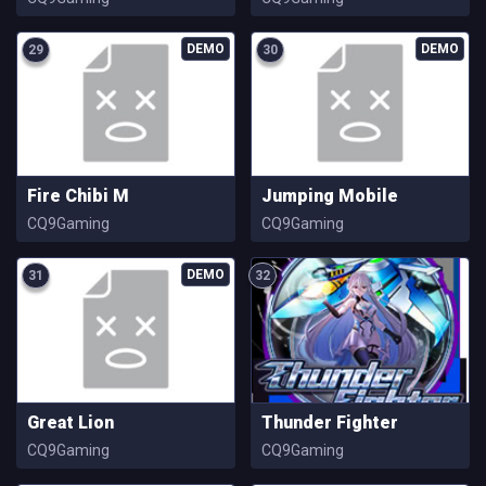
29
30
Fire Chibi M
Jumping Mobile
CQ9Gaming
CQ9Gaming
31
32
Great Lion
Thunder Fighter
CQ9Gaming
CQ9Gaming