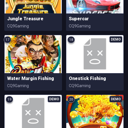
Jungle Treasure
Supercar
CQ9Gaming
CQ9Gaming
17
18
Water Margin Fishing
Onestick Fishing
CQ9Gaming
CQ9Gaming
19
20