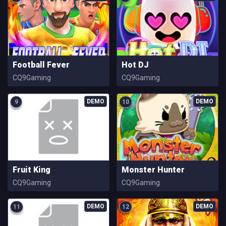
Football Fever
Hot DJ
CQ9Gaming
CQ9Gaming
9
10
Fruit King
Monster Hunter
CQ9Gaming
CQ9Gaming
11
12