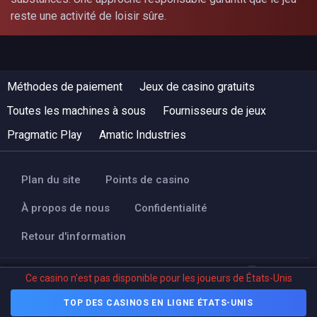
reste une activité de loisir sûre.
Méthodes de paiement
Jeux de casino gratuits
Toutes les machines à sous
Fournisseurs de jeux
Pragmatic Play
Amatic Industries
Plan du site
Points de casino
À propos de nous
Confidentialité
Retour d'information
Veuillez jouer de manière responsable
21+
Ce casino n'est pas disponible pour les joueurs de États-Unis
TOP DES CASINOS EN LIGNE ÉTATS-UNIS