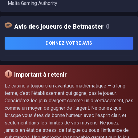
Malta Gaming Authority
Avis des joueurs de Betmaster
0
DONNEZ VOTRE AVIS
Important à retenir
Le casino a toujours un avantage mathématique — à long
terme, c’est l’établissement qui gagne, pas le joueur.
Considérez les jeux d'argent comme un divertissement, pas
comme un moyen de gagner de l'argent. Ne pariez que
lorsque vous êtes de bonne humeur, avec l'esprit clair, et
seulement dans les limites de vos moyens. Ne jouez
jamais en état de stress, de fatigue ou sous l'influence de
substances. Une approche responsable garantit que le jeu