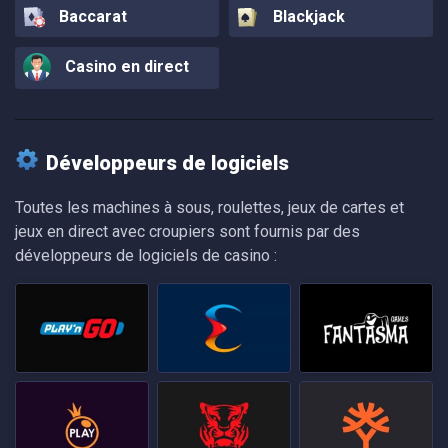
Baccarat
Blackjack
Casino en direct
Développeurs de logiciels
Toutes les machines à sous, roulettes, jeux de cartes et
jeux en direct avec croupiers sont fournis par des
développeurs de logiciels de casino :