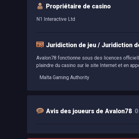
Propriétaire de casino
N1 Interactive Ltd
Juridiction de jeu / Juridiction 
Avalon78 fonctionne sous des licences officiel
plaindre du casino sur le site Internet et en app
Malta Gaming Authority
Avis des joueurs de Avalon78
0