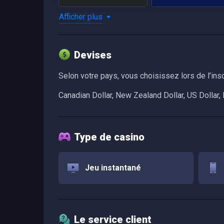
Afficher plus
Devises
Selon votre pays, vous choisissez lors de l’ins
Canadian Dollar, New Zealand Dollar, US Dollar,
Type de casino
Jeu instantané
Le service client