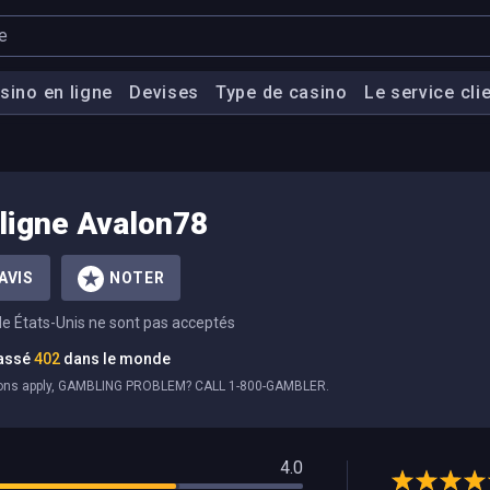
sino en ligne
Devises
Type de casino
Le service cli
ligne Avalon78
AVIS
NOTER
de États-Unis ne sont pas acceptés
lassé
402
dans le monde
ions apply, GAMBLING PROBLEM? CALL 1-800-GAMBLER.
4.0