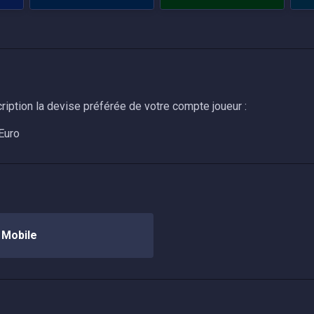
cription la devise préférée de votre compte joueur :
 Euro
Mobile