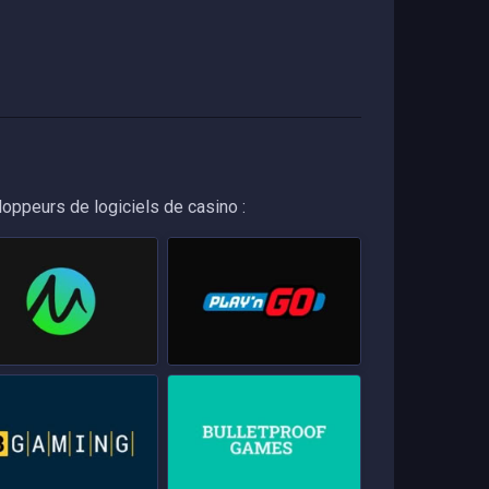
loppeurs de logiciels de casino :