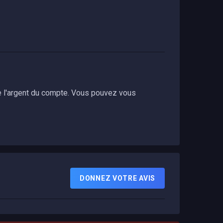
de l'argent du compte. Vous pouvez vous
DONNEZ VOTRE AVIS