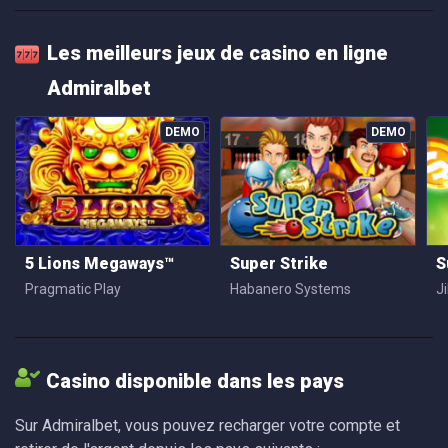
Les meilleurs jeux de casino en ligne
Admiralbet
5 Lions Megaways™
Super Strike
S
Pragmatic Play
Habanero Systems
J
Casino disponible dans les pays
Sur Admiralbet, vous pouvez recharger votre compte et