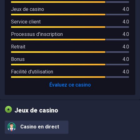
Jeux de casino
4.0
Service client
4.0
Processus d'inscription
4.0
Retrait
4.0
Bonus
4.0
Facilité d'utilisation
4.0
Évaluez ce casino
Jeux de casino
Casino en direct