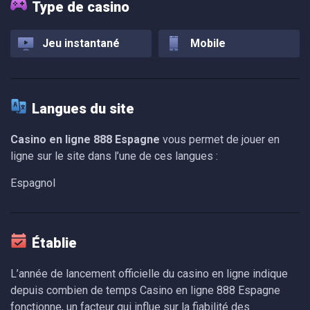
Type de casino
Jeu instantané
Mobile
Langues du site
Casino en ligne 888 Espagne
vous permet de jouer en
ligne sur le site dans l’une de ces langues :
Espagnol
Établie
L’année de lancement officielle du casino en ligne indique
depuis combien de temps Casino en ligne 888 Espagne
fonctionne, un facteur qui influe sur la fiabilité des