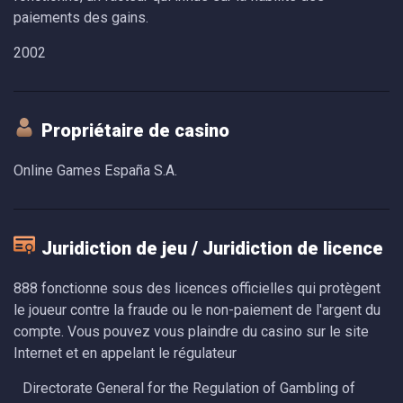
paiements des gains.
2002
Propriétaire de casino
Online Games España S.A.
Juridiction de jeu / Juridiction de licence
888 fonctionne sous des licences officielles qui protègent
le joueur contre la fraude ou le non-paiement de l'argent du
compte. Vous pouvez vous plaindre du casino sur le site
Internet et en appelant le régulateur
Directorate General for the Regulation of Gambling of