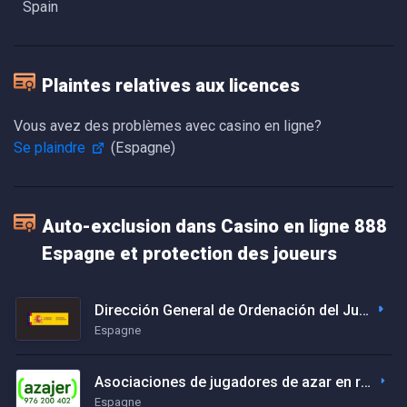
Spain
Plaintes relatives aux licences
Vous avez des problèmes avec casino en ligne?
Se plaindre
(Espagne)
Auto-exclusion dans Casino en ligne 888
Espagne et protection des joueurs
Dirección General de Ordenación del Juego
Espagne
Asociaciones de jugadores de azar en rehabilitación
Espagne