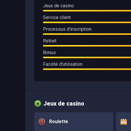
Jeux de casino
Service client
Processus d'inscription
Retrait
Bonus
Facilité d'utilisation
Jeux de casino
Roulette