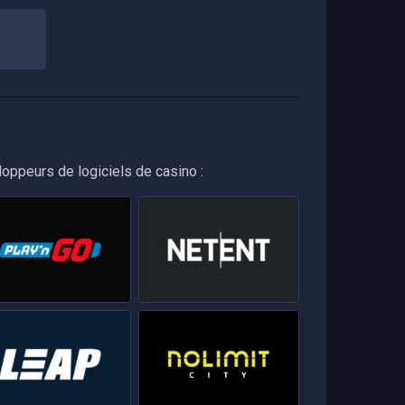
loppeurs de logiciels de casino :