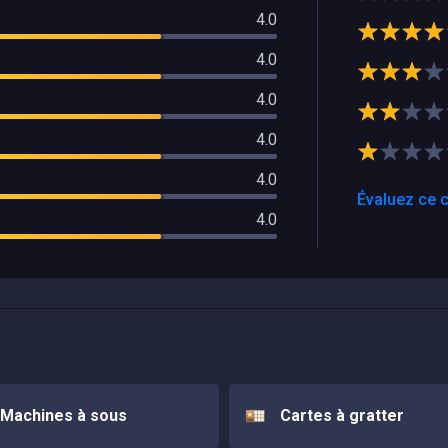
4.0
4.0
4.0
4.0
4.0
Évaluez ce 
4.0
Machines à sous
Cartes à gratter