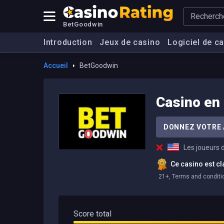
BetGoodwin
Introduction
Jeux de casino
Logiciel de ca
Accueil
BetGoodwin
Casino en
DONNEZ VOTRE 
Les joueurs 
Ce casino est c
21+, Terms and condit
Score total