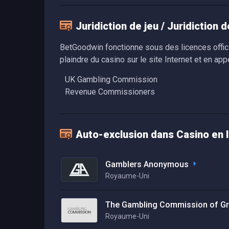
Juridiction de jeu / Juridiction 
BetGoodwin fonctionne sous des licences offici
plaindre du casino sur le site Internet et en app
UK Gambling Commission
Revenue Commissioners
Auto-exclusion dans Casino en 
Gamblers Anonymous
Royaume-Uni
The Gambling Commission of Gre
Royaume-Uni