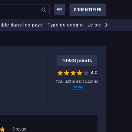
FR
S'IDENTIFIER
ible dans les pays
Type de casino
Le service client
10938 points
4.0
ÉVALUATION DU CASINO
1 revue
0 revue