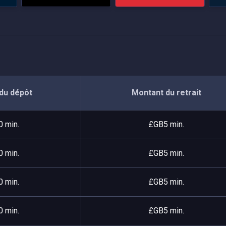
du dépôt
Montant du retrait
 min.
£GB5 min.
 min.
£GB5 min.
 min.
£GB5 min.
 min.
£GB5 min.