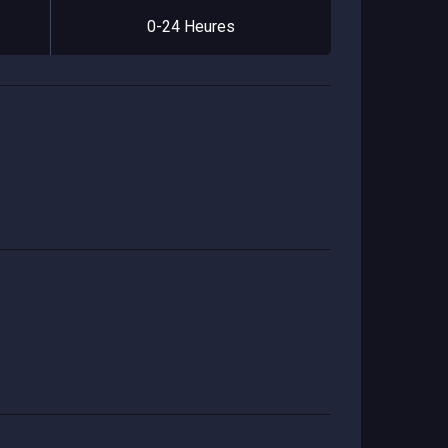
0-24 Heures