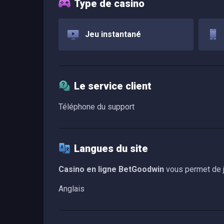
Type de casino
Jeu instantané
Le service client
Téléphone du support
Langues du site
Casino en ligne BetGoodwin
vous permet de jo
Anglais