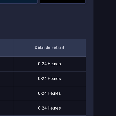
Délai de retrait
0-24 Heures
0-24 Heures
0-24 Heures
0-24 Heures