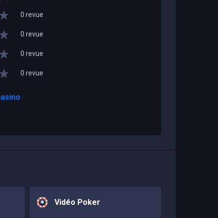
0 revue
0 revue
0 revue
0 revue
casino
Vidéo Poker