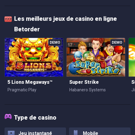
Les meilleurs jeux de casino en ligne
Betorder
5 Lions Megaways™
Super Strike
S
Pragmatic Play
Habanero Systems
J
Type de casino
Jeu instantané
Mobile