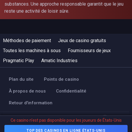
substances. Une approche responsable garantit que le jeu
reste une activité de loisir sûre.
Méthodes de paiement
Jeux de casino gratuits
Toutes les machines à sous
Fournisseurs de jeux
Pragmatic Play
Amatic Industries
Plan du site
Points de casino
À propos de nous
Confidentialité
Retour d'information
Veuillez jouer de manière responsable
21+
Ce casino n'est pas disponible pour les joueurs de États-Unis
TOP DES CASINOS EN LIGNE ÉTATS-UNIS