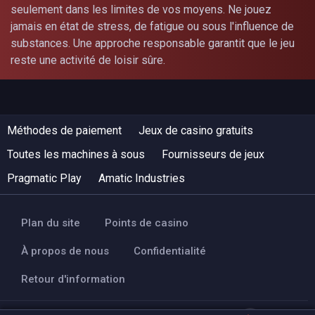
seulement dans les limites de vos moyens. Ne jouez
jamais en état de stress, de fatigue ou sous l'influence de
substances. Une approche responsable garantit que le jeu
reste une activité de loisir sûre.
Méthodes de paiement
Jeux de casino gratuits
Toutes les machines à sous
Fournisseurs de jeux
Pragmatic Play
Amatic Industries
Plan du site
Points de casino
À propos de nous
Confidentialité
Retour d'information