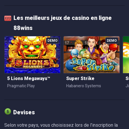
Les meilleurs jeux de casino en ligne
88wins
5 Lions Megaways™
Super Strike
S
Pragmatic Play
Habanero Systems
J
Devises
Selon votre pays, vous choisissez lors de l’inscription la