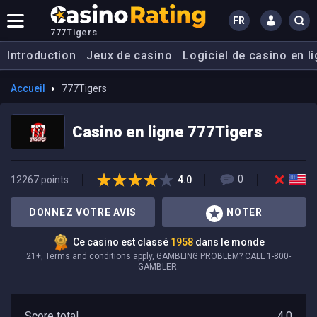
FR
777Tigers
Introduction
Jeux de casino
Logiciel de casino en l
Accueil
777Tigers
Casino en ligne 777Tigers
0
4.0
12267 points
DONNEZ VOTRE AVIS
NOTER
Ce casino est classé
1958
dans le monde
21+, Terms and conditions apply, GAMBLING PROBLEM? CALL 1-800-
GAMBLER.
Score total
4.0