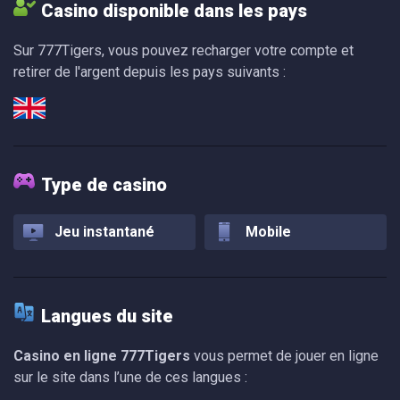
Casino disponible dans les pays
Sur 777Tigers, vous pouvez recharger votre compte et
retirer de l'argent depuis les pays suivants :
Type de casino
Jeu instantané
Mobile
Langues du site
Casino en ligne 777Tigers
vous permet de jouer en ligne
sur le site dans l’une de ces langues :