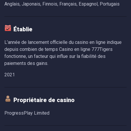
Anglais, Japonais, Finnois, Français, Espagnol, Portugais
Établie
L’année de lancement officielle du casino en ligne indique
depuis combien de temps Casino en ligne 777Tigers
fonctionne, un facteur qui influe sur la fiabilité des
paiements des gains.
2021
Propriétaire de casino
ProgressPlay Limited