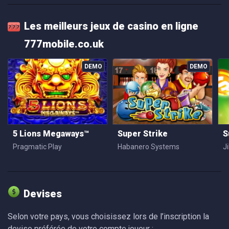
Les meilleurs jeux de casino en ligne
777mobile.co.uk
5 Lions Megaways™
Super Strike
S
Pragmatic Play
Habanero Systems
J
Devises
Selon votre pays, vous choisissez lors de l’inscription la
devise préférée de votre compte joueur :