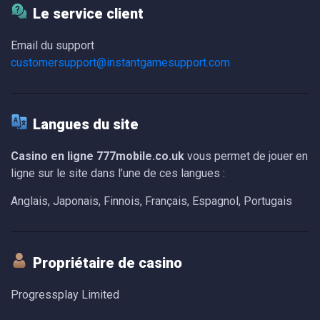
Le service client
Email du support
customersupport@instantgamesupport.com
Langues du site
Casino en ligne 777mobile.co.uk
vous permet de jouer en
ligne sur le site dans l’une de ces langues :
Anglais, Japonais, Finnois, Français, Espagnol, Portugais
Propriétaire de casino
Progressplay Limited