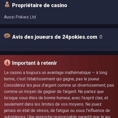
Propriétaire de casino
Aussi Pokies Ltd
Avis des joueurs de 24pokies.com
0
Important à retenir
Le casino a toujours un avantage mathématique — à long
terme, c’est l’établissement qui gagne, pas le joueur.
Considérez les jeux d'argent comme un divertissement, pas
comme un moyen de gagner de l'argent. Ne pariez que
lorsque vous êtes de bonne humeur, avec l'esprit clair, et
seulement dans les limites de vos moyens. Ne jouez
jamais en état de stress, de fatigue ou sous l'influence de
substances. Une approche responsable garantit que le jeu