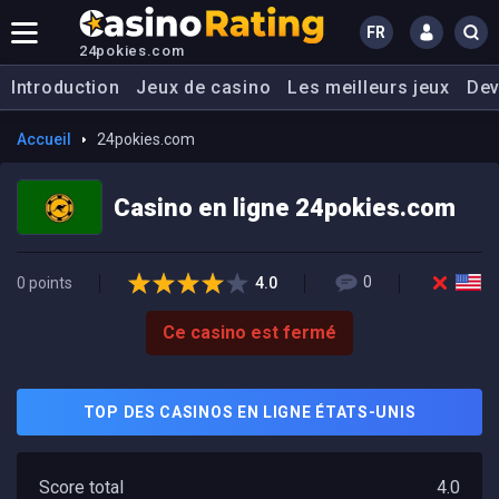
FR
24pokies.com
Introduction
Jeux de casino
Les meilleurs jeux
Dev
Accueil
24pokies.com
Casino en ligne 24pokies.com
0
4.0
0 points
Ce casino est fermé
TOP DES CASINOS EN LIGNE ÉTATS-UNIS
Score total
4.0