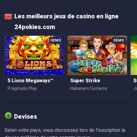
Les meilleurs jeux de casino en ligne
24pokies.com
5 Lions Megaways™
Super Strike
S
Pragmatic Play
Habanero Systems
J
Devises
Selon votre pays, vous choisissez lors de l’inscription la