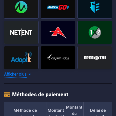
Afficher plus
Méthodes de paiement
Montant
Méthode de
Montant
Délai de
du