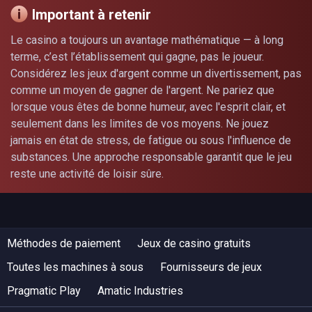
Important à retenir
Le casino a toujours un avantage mathématique — à long
terme, c’est l’établissement qui gagne, pas le joueur.
Considérez les jeux d'argent comme un divertissement, pas
comme un moyen de gagner de l'argent. Ne pariez que
lorsque vous êtes de bonne humeur, avec l'esprit clair, et
seulement dans les limites de vos moyens. Ne jouez
jamais en état de stress, de fatigue ou sous l'influence de
substances. Une approche responsable garantit que le jeu
reste une activité de loisir sûre.
Méthodes de paiement
Jeux de casino gratuits
Toutes les machines à sous
Fournisseurs de jeux
Pragmatic Play
Amatic Industries