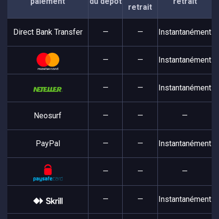
paiement
du dépôt
retrait
retrait
Direct Bank Transfer
—
—
Instantanément
—
—
Instantanément
—
—
Instantanément
Neosurf
—
—
—
PayPal
—
—
Instantanément
—
—
—
—
—
Instantanément