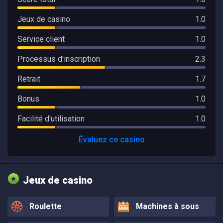
Jeux de casino
1.0
Service client
1.0
Processus d'inscription
2.3
Retrait
1.7
Bonus
1.0
Facilité d'utilisation
1.0
Évaluez ce casino
Jeux de casino
Roulette
Machines à sous