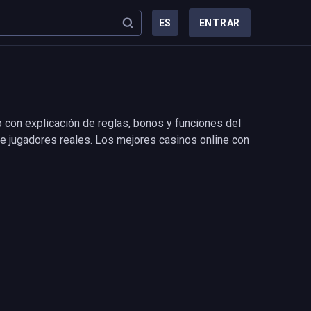
ES
ENTRAR
 con explicación de reglas, bonos y funciones del
de jugadores reales. Los mejores casinos online con