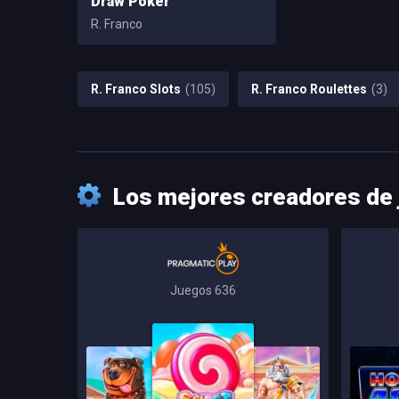
Draw Poker
R. Franco
R. Franco Slots
(105)
R. Franco Roulettes
(3)
Los mejores creadores de
Juegos 636