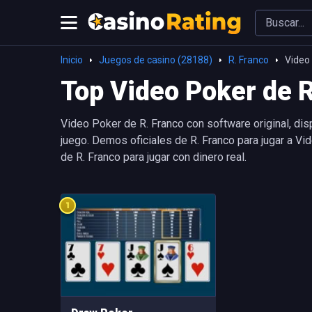
Inicio
Juegos de casino (28188)
R. Franco
Video
Top Video Poker de R
Video Poker de R. Franco con software original, di
juego. Demos oficiales de R. Franco para jugar a V
de R. Franco para jugar con dinero real.