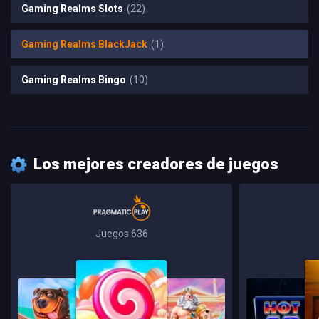
Gaming Realms Slots
(22)
Gaming Realms BlackJack
(1)
Gaming Realms Bingo
(10)
Los mejores creadores de juegos
Juegos 636