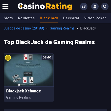
ES
Slots
Roulettes
BlackJack
Baccarat
Video Poker
Juegos de casino (28188)
Gaming Realms
BlackJack
Top BlackJack de Gaming Realms
Blackjack Xchange
Gaming Realms