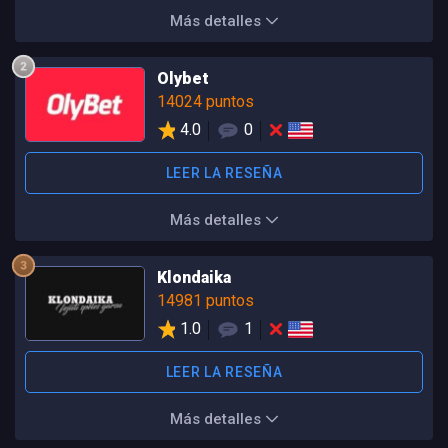
Más detalles
Olybet
14024 puntos
4.0
0
LEER LA RESEÑA
Más detalles
Klondaika
14981 puntos
1.0
1
LEER LA RESEÑA
Más detalles