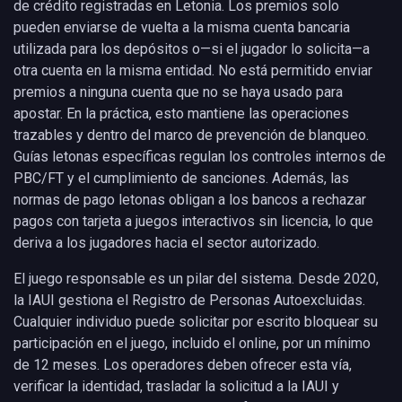
de crédito registradas en Letonia. Los premios solo
pueden enviarse de vuelta a la misma cuenta bancaria
utilizada para los depósitos o—si el jugador lo solicita—a
otra cuenta en la misma entidad. No está permitido enviar
premios a ninguna cuenta que no se haya usado para
apostar. En la práctica, esto mantiene las operaciones
trazables y dentro del marco de prevención de blanqueo.
Guías letonas específicas regulan los controles internos de
PBC/FT y el cumplimiento de sanciones. Además, las
normas de pago letonas obligan a los bancos a rechazar
pagos con tarjeta a juegos interactivos sin licencia, lo que
deriva a los jugadores hacia el sector autorizado.
El juego responsable es un pilar del sistema. Desde 2020,
la IAUI gestiona el Registro de Personas Autoexcluidas.
Cualquier individuo puede solicitar por escrito bloquear su
participación en el juego, incluido el online, por un mínimo
de 12 meses. Los operadores deben ofrecer esta vía,
verificar la identidad, trasladar la solicitud a la IAUI y