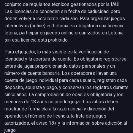
conjunto de requisitos técnicos gestionados por la IAUI.
Las licencias se conceden sin fecha de caducidad, pero
deben volver a inscribirse cada año. Para organizar juegos
interactivos (online) en Letonia es obligatoria una licencia
letona; participar en juegos online organizados en Letonia
sin esa licencia está prohibido.
Para el jugador, lo más visible es la verificación de
identidad y la apertura de cuenta. Es obligatorio registrarse
antes de jugar, proporcionando datos personales y un
número de cuenta bancaria. Los operadores llevan una
cuenta de juego individual para cada usuario, registran cada
depósito, apuesta y pago, y conservan los registros durante
cinco años. La comprobación de edad es obligatoria y los
menores de 18 años no pueden jugar. Los sitios deben
mostrar de forma clara la razón social y dirección del
operador, el número de licencia, la lista de juegos
autorizados, el aviso 18+ y la información sobre adicción al
juego.