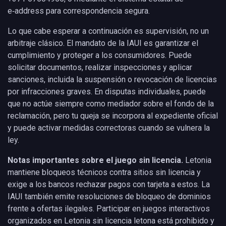
e‑address para correspondencia segura.
Lo que cabe esperar a continuación es supervisión, no un
arbitraje clásico. El mandato de la IAUI es garantizar el
cumplimiento y proteger a los consumidores. Puede
solicitar documentos, realizar inspecciones y aplicar
sanciones, incluida la suspensión o revocación de licencias
por infracciones graves. En disputas individuales, puede
que no actúe siempre como mediador sobre el fondo de la
reclamación, pero tu queja se incorpora al expediente oficial
y puede activar medidas correctoras cuando se vulnera la
ley.
Notas importantes sobre el juego sin licencia.
Letonia
mantiene bloqueos técnicos contra sitios sin licencia y
exige a los bancos rechazar pagos con tarjeta a estos. La
IAUI también emite resoluciones de bloqueo de dominios
frente a ofertas ilegales. Participar en juegos interactivos
organizados en Letonia sin licencia letona está prohibido y