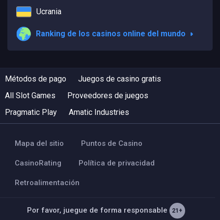
Ucrania
Ranking de los casinos online del mundo
Métodos de pago
Juegos de casino gratis
All Slot Games
Proveedores de juegos
Pragmatic Play
Amatic Industries
Mapa del sitio
Puntos de Casino
CasinoRating
Política de privacidad
Retroalimentación
Por favor, juegue de forma responsable
21+