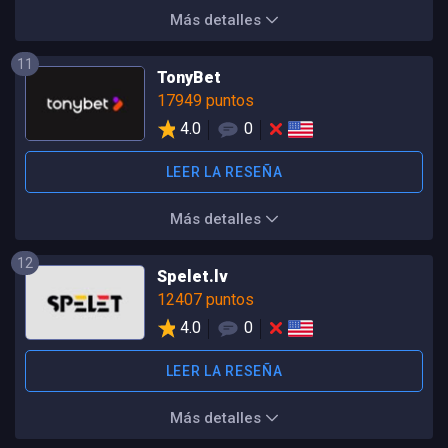
Más detalles
11
TonyBet
17949 puntos
4.0
0
LEER LA RESEÑA
Más detalles
12
Spelet.lv
12407 puntos
4.0
0
LEER LA RESEÑA
Más detalles