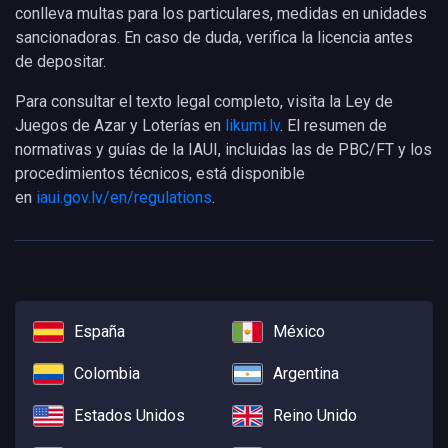
conlleva multas para los particulares, medidas en unidades
sancionadoras. En caso de duda, verifica la licencia antes
de depositar.
Para consultar el texto legal completo, visita la Ley de
Juegos de Azar y Loterías en
likumi.lv
. El resumen de
normativas y guías de la IAUI, incluidas las de PBC/FT y los
procedimientos técnicos, está disponible
en
iaui.gov.lv/en/regulations
.
España
México
Colombia
Argentina
Estados Unidos
Reino Unido