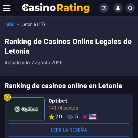
ES
Inicio
Letonia (17)
Ranking de Casinos Online Legales de
Letonia
Actualizado 7 agosto 2026
Ranking de casinos online en Letonia
Optibet
14174 puntos
2.0
5
LEER LA RESEÑA