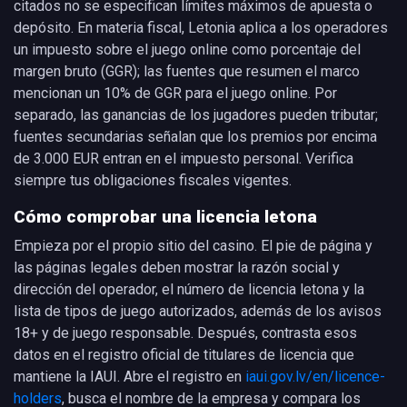
citados no se especifican límites máximos de apuesta o
depósito. En materia fiscal, Letonia aplica a los operadores
un impuesto sobre el juego online como porcentaje del
margen bruto (GGR); las fuentes que resumen el marco
mencionan un 10% de GGR para el juego online. Por
separado, las ganancias de los jugadores pueden tributar;
fuentes secundarias señalan que los premios por encima
de 3.000 EUR entran en el impuesto personal. Verifica
siempre tus obligaciones fiscales vigentes.
Cómo comprobar una licencia letona
Empieza por el propio sitio del casino. El pie de página y
las páginas legales deben mostrar la razón social y
dirección del operador, el número de licencia letona y la
lista de tipos de juego autorizados, además de los avisos
18+ y de juego responsable. Después, contrasta esos
datos en el registro oficial de titulares de licencia que
mantiene la IAUI. Abre el registro en
iaui.gov.lv/en/licence-
holders
, busca el nombre de la empresa y compara los