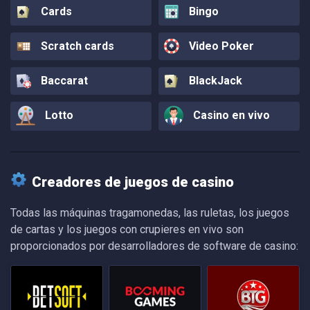
Cards
Bingo
Scratch cards
Video Poker
Baccarat
BlackJack
Lotto
Casino en vivo
Creadores de juegos de casino
Todas las máquinas tragamonedas, las ruletas, los juegos
de cartas y los juegos con crupieres en vivo son
proporcionados por desarrolladores de software de casino: