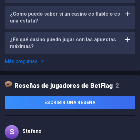
¿Como puedo saber si un casino es fiable o es
una estafa?
¿En qué casino puedo jugar con las apuestas
máximas?
Más preguntas
Reseñas de jugadores de BetFlag
2
ESCRIBIR UNA RESEÑA
S
Stefano