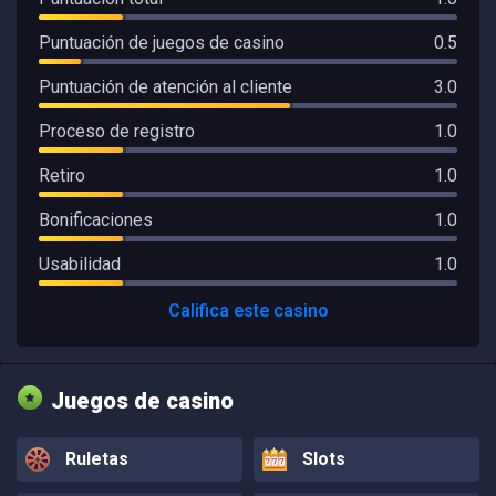
Puntuación de juegos de casino
0.5
Puntuación de atención al cliente
3.0
Proceso de registro
1.0
Retiro
1.0
Bonificaciones
1.0
Usabilidad
1.0
Califica este casino
Juegos de casino
Ruletas
Slots