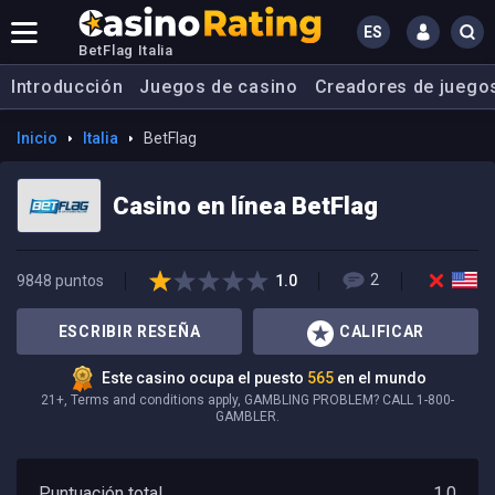
ES
BetFlag Italia
Introducción
Juegos de casino
Creadores de juego
Inicio
Italia
BetFlag
Casino en línea BetFlag
2
1.0
9848 puntos
ESCRIBIR RESEÑA
CALIFICAR
Este casino ocupa el puesto
565
en el mundo
21+, Terms and conditions apply, GAMBLING PROBLEM? CALL 1-800-
GAMBLER.
Puntuación total
1.0