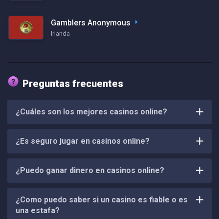
Gamblers Anonymous
Irlanda
Preguntas frecuentes
¿Cuáles son los mejores casinos online?
¿Es seguro jugar en casinos online?
¿Puedo ganar dinero en casinos online?
¿Como puedo saber si un casino es fiable o es
una estafa?