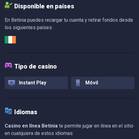
Disponible en países
En Betinia puedes recargar tu cuenta y retirar fondos desde
los siguientes países:
Tipo de casino
Instant Play
Móvil
Idiomas
Casino en línea Betinia
te permite jugar en línea en el sitio
en cualquiera de estos idiomas: