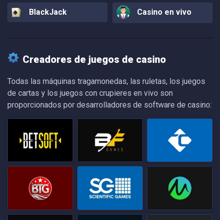
BlackJack
Casino en vivo
Creadores de juegos de casino
Todas las máquinas tragamonedas, las ruletas, los juegos
de cartas y los juegos con crupieres en vivo son
proporcionados por desarrolladores de software de casino: