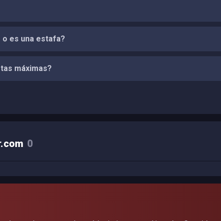
 o es una estafa?
estas máximas?
or.com
0