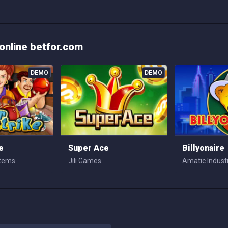
online betfor.com
e
Super Ace
Billyonaire
tems
Jili Games
Amatic Indust