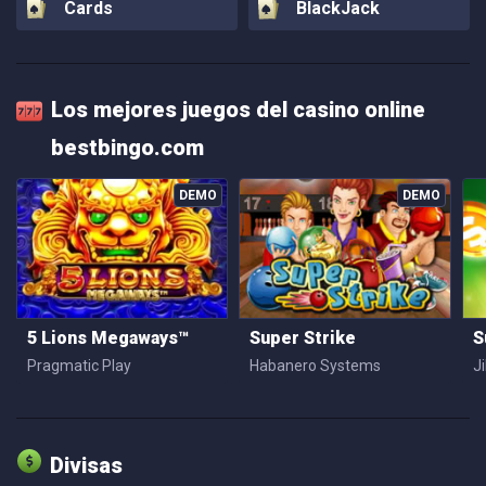
Cards
BlackJack
Los mejores juegos del casino online
bestbingo.com
5 Lions Megaways™
Super Strike
S
Pragmatic Play
Habanero Systems
J
Divisas