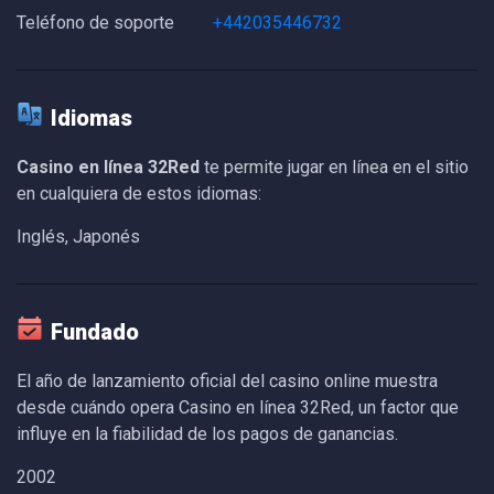
Teléfono de soporte
+442035446732
Idiomas
Casino en línea 32Red
te permite jugar en línea en el sitio
en cualquiera de estos idiomas:
Inglés, Japonés
Fundado
El año de lanzamiento oficial del casino online muestra
desde cuándo opera Casino en línea 32Red, un factor que
influye en la fiabilidad de los pagos de ganancias.
2002