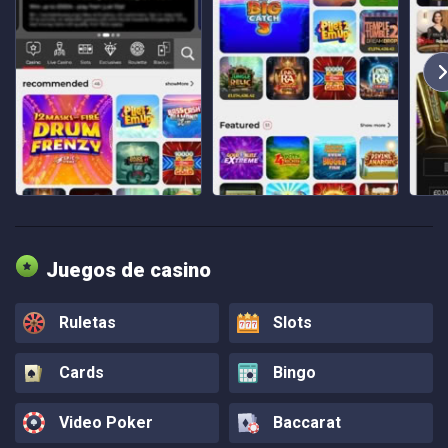
Juegos de casino
Ruletas
Slots
Cards
Bingo
Video Poker
Baccarat