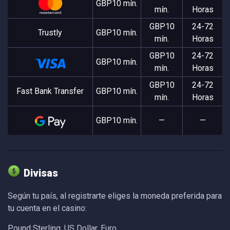
GBP10 mín.
mín.
Horas
GBP10
24-72
Trustly
GBP10 mín.
mín.
Horas
GBP10
24-72
GBP10 mín.
mín.
Horas
GBP10
24-72
Fast Bank Transfer
GBP10 mín.
mín.
Horas
GBP10 mín.
—
—
Divisas
Según tu país, al registrarte eliges la moneda preferida para
tu cuenta en el casino:
Pound Sterling, US Dollar, Euro