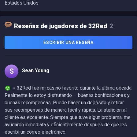
Estados Unidos
Reseñas de jugadores de 32Red
2
ESCRIBIR UNA RESEÑA
S
Sean Young
32Red fue mi casino favorito durante la última década.
Realmente lo estoy disfrutando — buenas bonificaciones y
buenas recompensas. Puede hacer un depósito y retirar
sus recompensas de manera fácil y rápida. La atención al
cliente es excelente. Siempre que tuve algún problema, me
ayudaron inmediata y eficientemente después de que les
escribí un correo electrónico.