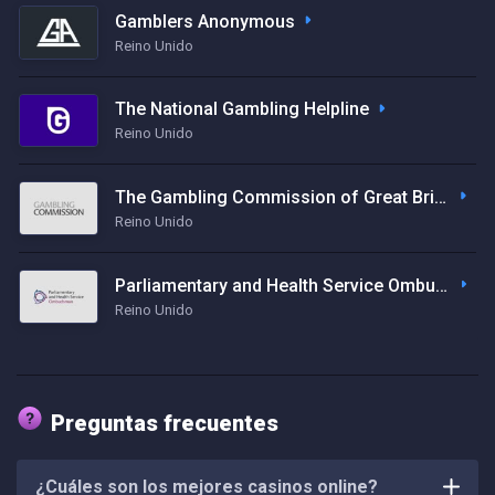
Gamblers Anonymous
Reino Unido
The National Gambling Helpline
Reino Unido
The Gambling Commission of Great Britain
Reino Unido
Parliamentary and Health Service Ombudsman
Reino Unido
Preguntas frecuentes
¿Cuáles son los mejores casinos online?