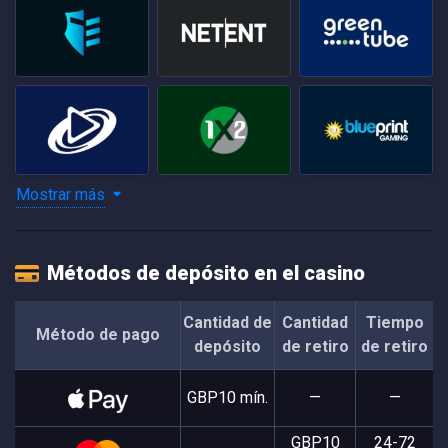
Mostrar más
Métodos de depósito en el casino
Cantidad de
Cantidad
Tiempo
Método de pago
depósito
de retiro
de retiro
GBP10 mín.
—
—
GBP10
24-72