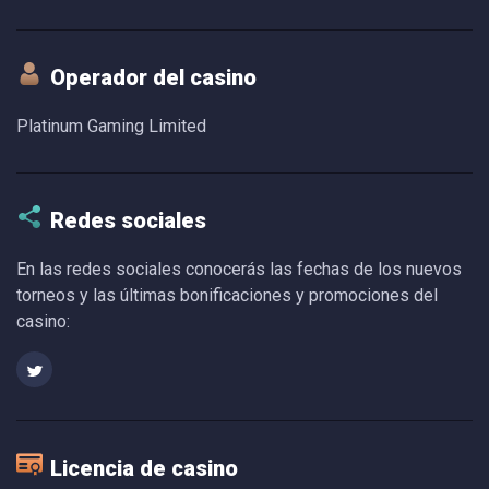
Operador del casino
Platinum Gaming Limited
Redes sociales
En las redes sociales conocerás las fechas de los nuevos
torneos y las últimas bonificaciones y promociones del
casino:
Licencia de casino