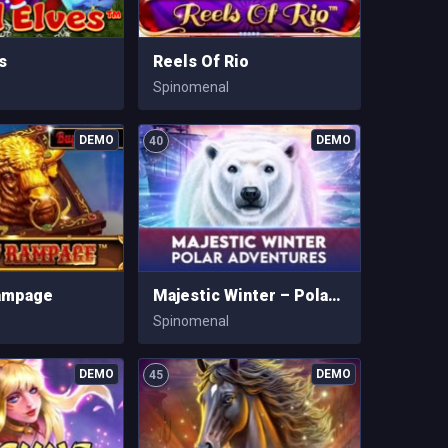
s
Reels Of Rio
Spinomenal
40
ampage
Majestic Winter – Polar Adventures
Spinomenal
45