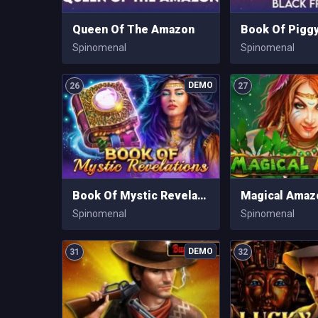
Queen Of The Amazon
Spinomenal
Spinomenal
26
27
Book Of Mystic Revelations
Magical Amaz
Spinomenal
Spinomenal
31
32