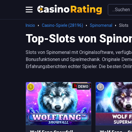
Inicio
Casino-Spiele (28196)
Spinomenal
Slots
Top-Slots von Spino
Slots von Spinomenal mit Originalsoftware, verfüg
Bonusfunktionen und Spielmechanik. Originale Dem
Erfahrungsberichten echter Spieler. Die besten Onl