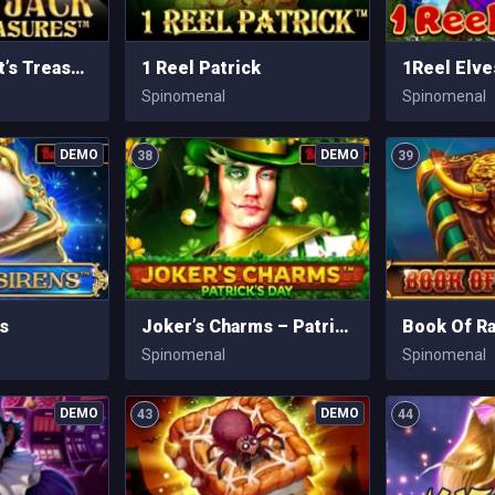
Lucky Jack Tut’s Treasures
1 Reel Patrick
1Reel Elve
Spinomenal
Spinomenal
38
39
s
Joker’s Charms – Patrick’s Day
Book Of R
Spinomenal
Spinomenal
43
44