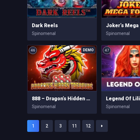
Dark Reels
Joker’s Mega
Spinomenal
Spinomenal
46
47
888 – Dragon’s Hidden Treasure
Legend Of Lil
Spinomenal
Spinomenal
1
2
3
11
12