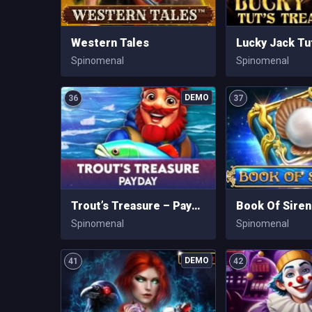
Western Tales
Spinomenal
Spinomenal
36
37
Trout’s Treasure – Payday
Book Of Siren
Spinomenal
Spinomenal
41
42