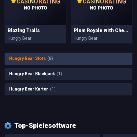
Blazing Trails
Plum Royale with Cheese
Hungry Bear
Hungry Bear
Hungry Bear Slots
(8)
Hungry Bear Blackjack
(1)
Hungry Bear Karten
(1)
Top-Spielesoftware