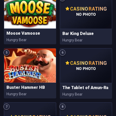
Moose Vamoose
Bar King Deluxe
Hungry Bear
Hungry Bear
5
6
Buster Hammer HB
The Tablet of Amun-Ra
Hungry Bear
Hungry Bear
7
8