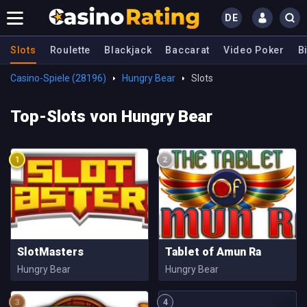
DE
Slots
Roulette
Blackjack
Baccarat
Video Poker
B
Casino-Spiele (28196)
Hungry Bear
Slots
Top-Slots von Hungry Bear
SlotMasters
Tablet of Amun Ra
Hungry Bear
Hungry Bear
4