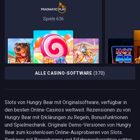
Spiele 636
ALLE CASINO-SOFTWARE
(370)
Slots von Hungry Bear mit Originalsoftware, verfügbar in
den besten Online-Casinos weltweit. Rezensionen zu von
Hungry Bear mit Erklärungen zu Regeln, Bonusfunktionen
und Spielmechanik. Originale Demo-Versionen von Hungry
Bear zum kostenlosen Online-Ausprobieren von Slots.
Rankings mit Bewertungen und Erfahrungsberichten echter