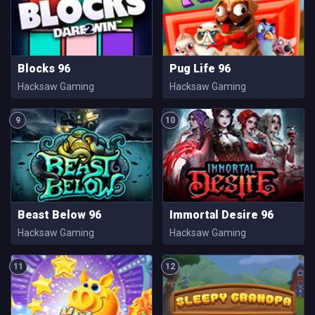
Blocks 96
Pug Life 96
Hacksaw Gaming
Hacksaw Gaming
9
10
Beast Below 96
Immortal Desire 96
Hacksaw Gaming
Hacksaw Gaming
11
12