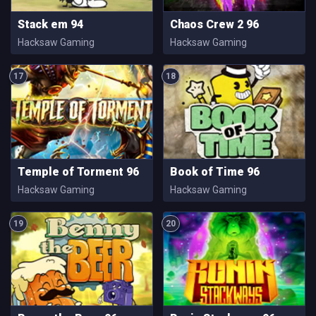
Stack em 94
Chaos Crew 2 96
Hacksaw Gaming
Hacksaw Gaming
17
18
Temple of Torment 96
Book of Time 96
Hacksaw Gaming
Hacksaw Gaming
19
20