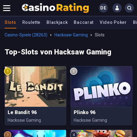
DE
Slots
Roulette
Blackjack
Baccarat
Video Poker
B
Casino-Spiele (28263)
Hacksaw Gaming
Slots
Top-Slots von Hacksaw Gaming
Le Bandit 96
Plinko 96
Hacksaw Gaming
Hacksaw Gaming
4