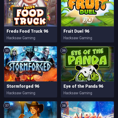
Freds Food Truck 96
Fruit Duel 96
Hacksaw Gaming
Hacksaw Gaming
35
36
Stormforged 96
Eye of the Panda 96
Hacksaw Gaming
Hacksaw Gaming
37
38