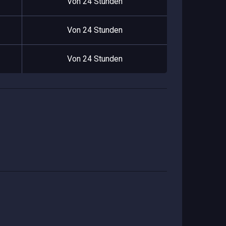
Von 24 Stunden
Von 24 Stunden
Von 24 Stunden