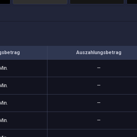
gsbetrag
Auszahlungsbetrag
Min.
—
Min.
—
Min.
—
Min.
—