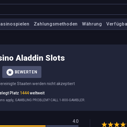
Casinospielen
Zahlungsmethoden
Währung
Verfügba
ino Aladdin Slots
BEWERTEN
ereinigte Staaten werden nicht akzeptiert
elegt Platz
1444
weltweit
ions apply, GAMBLING PROBLEM? CALL 1-800-GAMBLER.
4.0