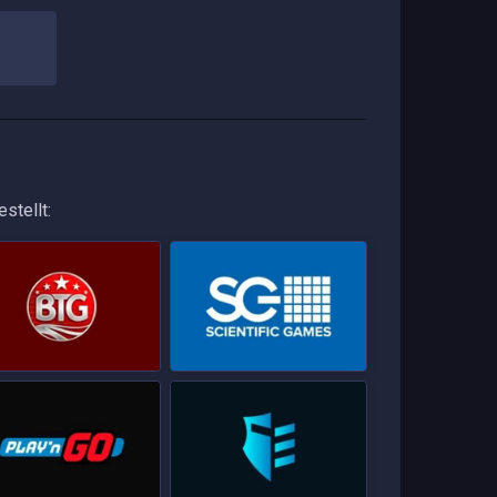
stellt: