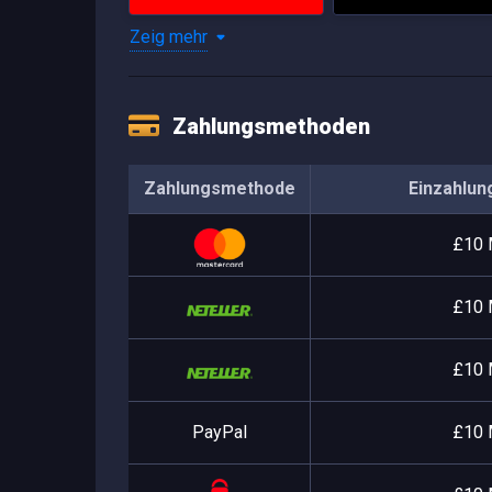
Zeig mehr
Zahlungsmethoden
Zahlungsmethode
Einzahlun
£10 
£10 
£10 
PayPal
£10 