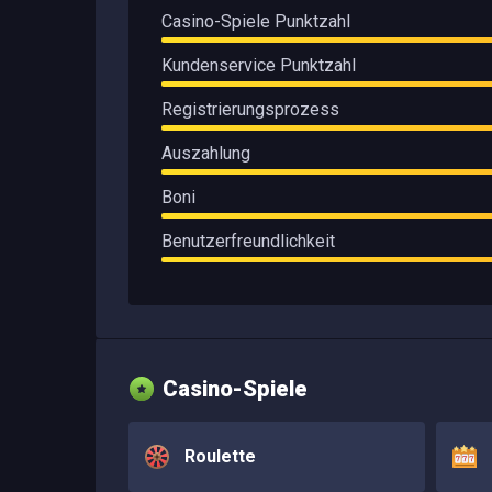
Casino-Spiele Punktzahl
Kundenservice Punktzahl
Registrierungsprozess
Auszahlung
Boni
Benutzerfreundlichkeit
Casino-Spiele
Roulette