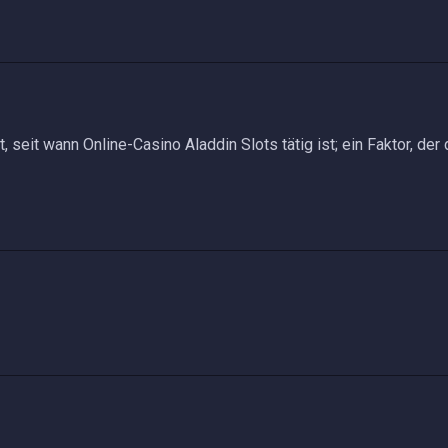
t, seit wann Online-Casino Aladdin Slots tätig ist; ein Faktor, d