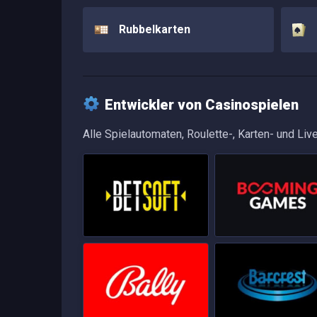
Rubbelkarten
Entwickler von Casinospielen
Alle Spielautomaten, Roulette-, Karten- und Li