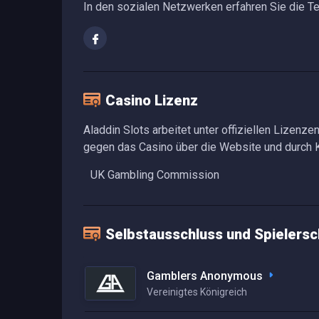
In den sozialen Netzwerken erfahren Sie die T
Casino Lizenz
Aladdin Slots arbeitet unter offiziellen Lizen
gegen das Casino über die Website und durch 
UK Gambling Commission
Selbstausschluss und Spielersc
Gamblers Anonymous
Vereinigtes Königreich