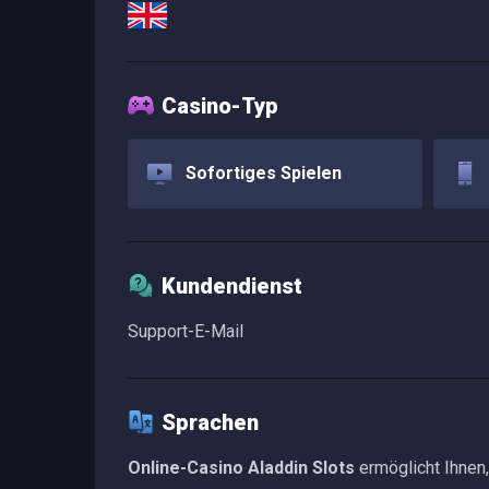
Casino-Typ
Sofortiges Spielen
Kundendienst
Support-E-Mail
Sprachen
Online-Casino Aladdin Slots
ermöglicht Ihnen,