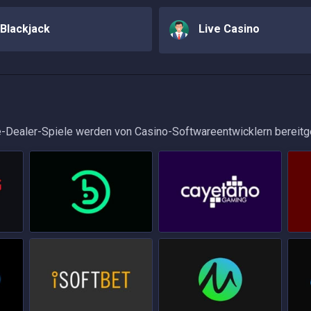
Blackjack
Live Casino
ve-Dealer-Spiele werden von Casino-Softwareentwicklern bereitge