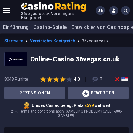
DE
36vegas.co.uk Vereinigtes
Königreich
Einführung
Casino-Spiele
Entwickler von Casinospi
Startseite
Vereinigtes Königreich
36vegas.co.uk
Online-Casino 36vegas.co.uk
0
4.0
8048 Punkte
REZENSIONEN
BEWERTEN
Dieses Casino belegt Platz
2599
weltweit
21+, Terms and conditions apply, GAMBLING PROBLEM? CALL 1-800-
GAMBLER.