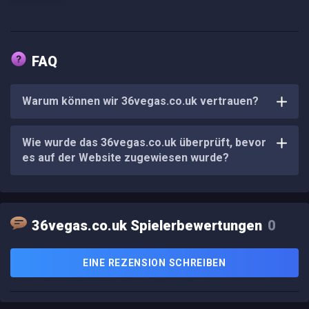
FAQ
Warum können wir 36vegas.co.uk vertrauen?
Wie wurde das 36vegas.co.uk überprüft, bevor
es auf der Website zugewiesen wurde?
36vegas.co.uk Spielerbewertungen
0
EINE REZENSION SCHREIBEN