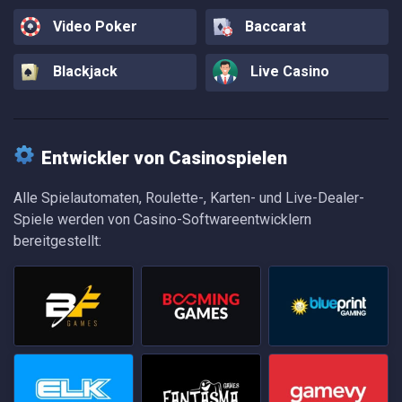
Video Poker
Baccarat
Blackjack
Live Casino
Entwickler von Casinospielen
Alle Spielautomaten, Roulette-, Karten- und Live-Dealer-
Spiele werden von Casino-Softwareentwicklern
bereitgestellt: