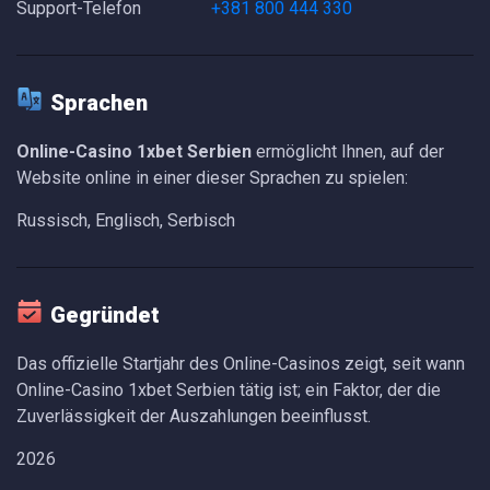
Support-Telefon
+381 800 444 330
Sprachen
Online-Casino 1xbet Serbien
ermöglicht Ihnen, auf der
Website online in einer dieser Sprachen zu spielen:
Russisch, Englisch, Serbisch
Gegründet
Das offizielle Startjahr des Online-Casinos zeigt, seit wann
Online-Casino 1xbet Serbien tätig ist; ein Faktor, der die
Zuverlässigkeit der Auszahlungen beeinflusst.
2026