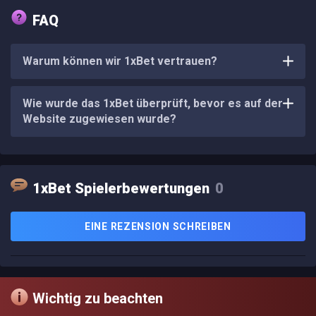
FAQ
Warum können wir 1xBet vertrauen?
Wie wurde das 1xBet überprüft, bevor es auf der
Website zugewiesen wurde?
1xBet Spielerbewertungen
0
EINE REZENSION SCHREIBEN
Wichtig zu beachten