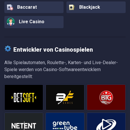
Baccarat
Blackjack
Live Casino
Entwickler von Casinospielen
Alle Spielautomaten, Roulette-, Karten- und Live-Dealer-
Spiele werden von Casino-Softwareentwicklern
bereitgestellt: