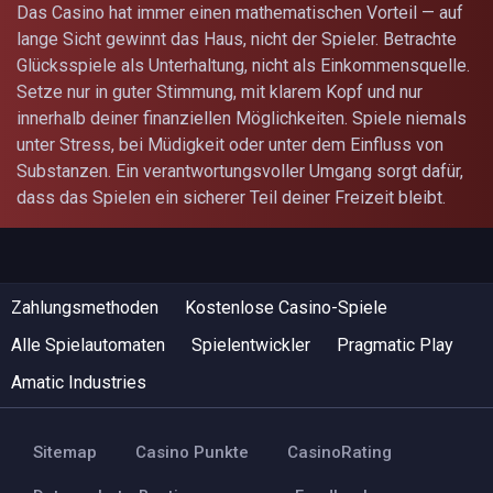
Das Casino hat immer einen mathematischen Vorteil — auf
lange Sicht gewinnt das Haus, nicht der Spieler. Betrachte
Glücksspiele als Unterhaltung, nicht als Einkommensquelle.
Setze nur in guter Stimmung, mit klarem Kopf und nur
innerhalb deiner finanziellen Möglichkeiten. Spiele niemals
unter Stress, bei Müdigkeit oder unter dem Einfluss von
Substanzen. Ein verantwortungsvoller Umgang sorgt dafür,
dass das Spielen ein sicherer Teil deiner Freizeit bleibt.
Zahlungsmethoden
Kostenlose Casino-Spiele
Alle Spielautomaten
Spielentwickler
Pragmatic Play
Amatic Industries
Sitemap
Casino Punkte
CasinoRating