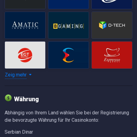
Zeig mehr
Währung
Abhängig von Ihrem Land wählen Sie bei der Registrierung
die bevorzugte Währung für Ihr Casinokonto:
Serbian Dinar