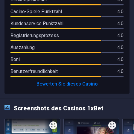
Casino-Spiele Punktzahl
4.0
Kundenservice Punktzahl
4.0
Registrierungsprozess
4.0
Auszahlung
4.0
Boni
4.0
Benutzerfreundlichkeit
4.0
Bewerten Sie dieses Casino
Screenshots des Casinos 1xBet