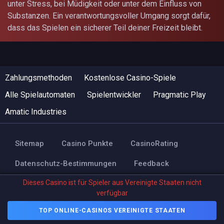
unter Stress, bei Müdigkeit oder unter dem Einfluss von
Substanzen. Ein verantwortungsvoller Umgang sorgt dafür,
dass das Spielen ein sicherer Teil deiner Freizeit bleibt.
Zahlungsmethoden
Kostenlose Casino-Spiele
Alle Spielautomaten
Spielentwickler
Pragmatic Play
Amatic Industries
Sitemap
Casino Punkte
CasinoRating
Datenschutz-Bestimmungen
Feedback
Dieses Casino ist für Spieler aus Vereinigte Staaten nicht
Bitte spielen Sie verantwortungsbewusst
21+
verfügbar
TOP ONLINE-CASINOS VEREINIGTE STAATEN