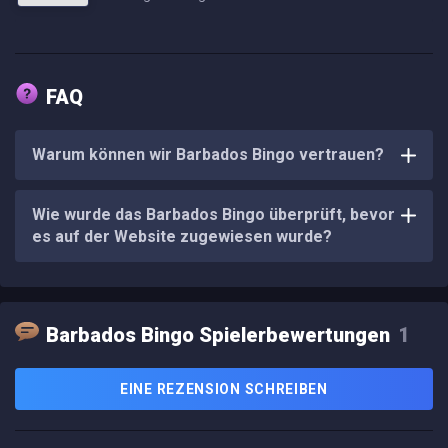
FAQ
Warum können wir Barbados Bingo vertrauen?
Wie wurde das Barbados Bingo überprüft, bevor
es auf der Website zugewiesen wurde?
Barbados Bingo Spielerbewertungen
1
EINE REZENSION SCHREIBEN