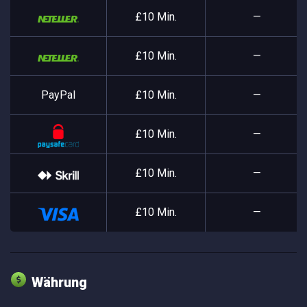
£10 Min.
—
£10 Min.
—
PayPal
£10 Min.
—
£10 Min.
—
£10 Min.
—
£10 Min.
—
Währung