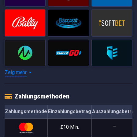
Zeig mehr
Zahlungsmethoden
Zahlungsmethode
Einzahlungsbetrag
Auszahlungsbetra
£10 Min.
—