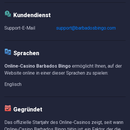
Kundendienst
Support-E-Mail
support@barbadosbingo.com
Sprachen
Online-Casino Barbados Bingo
ermöglicht Ihnen, auf der
Website online in einer dieser Sprachen zu spielen:
Englisch
Gegründet
Das offizielle Startjahr des Online-Casinos zeigt, seit wann
Online-Casino Barbados Bingo tätig ist; ein Faktor, der die