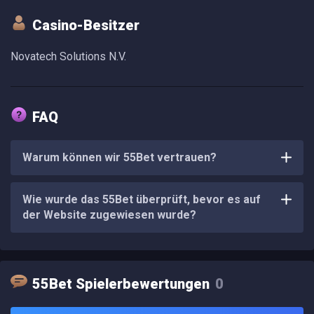
Casino-Besitzer
Novatech Solutions N.V.
FAQ
Warum können wir 55Bet vertrauen?
Wie wurde das 55Bet überprüft, bevor es auf
der Website zugewiesen wurde?
55Bet Spielerbewertungen
0