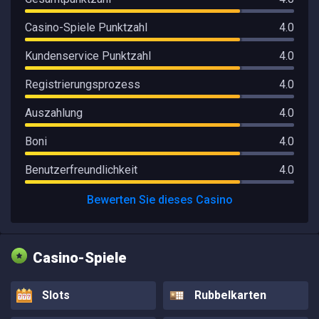
Casino-Spiele Punktzahl
4.0
Kundenservice Punktzahl
4.0
Registrierungsprozess
4.0
Auszahlung
4.0
Boni
4.0
Benutzerfreundlichkeit
4.0
Bewerten Sie dieses Casino
Casino-Spiele
Slots
Rubbelkarten