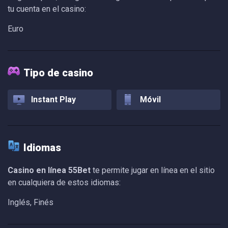
tu cuenta en el casino:
Euro
Tipo de casino
Instant Play
Móvil
Idiomas
Casino en línea 55Bet
te permite jugar en línea en el sitio
en cualquiera de estos idiomas:
Inglés, Finés