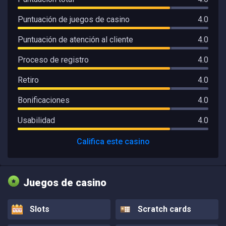
Puntuación de juegos de casino
4.0
Puntuación de atención al cliente
4.0
Proceso de registro
4.0
Retiro
4.0
Bonificaciones
4.0
Usabilidad
4.0
Califica este casino
Juegos de casino
Slots
Scratch cards