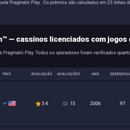
pela Pragmatic Play . Os prêmios são calculados em 25 linhas d
™ — cassinos licenciados com jogos 
da Pragmatic Play. Todos os operadores foram verificados quan
PAÍS
AVALIAÇÃO
AVALIAÇÕES
ANO
3.4
15
2006
97