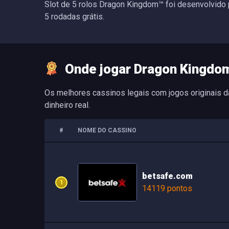
Slot de 5 rolos Dragon Kingdom™ foi desenvolvido 
5 rodadas grátis.
Onde jogar Dragon Kingdom
Os melhores cassinos legais com jogos originais 
dinheiro real.
#
NOME DO CASSINO
betsafe.com
14119 pontos