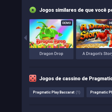
Jogos similares de que você p
Dragon Drop
A Dragon's Stor
Jogos de cassino de Pragmatic
Pragmatic Play Baccarat
(1)
Pragmatic Pl