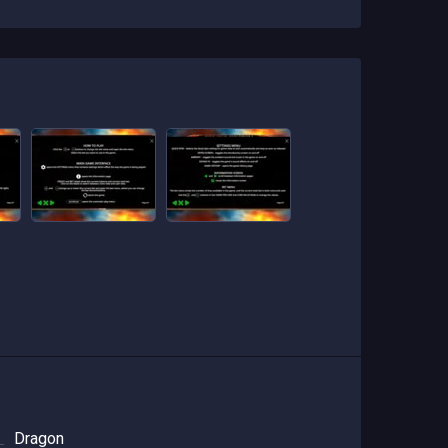
Dragon