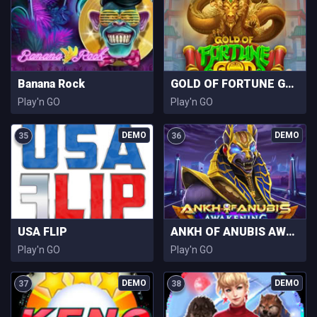
Banana Rock
GOLD OF FORTUNE GOD
Play'n GO
Play'n GO
35
36
USA FLIP
ANKH OF ANUBIS AWAKENING
Play'n GO
Play'n GO
37
38