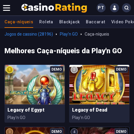
PT
Caça-níqueis
Roleta
Blackjack
Baccarat
Video Pok
Jogos de cassino (28196)
Play'n GO
Caça-níqueis
Melhores Caça-níqueis da Play'n GO
Legacy of Egypt
Legacy of Dead
Play'n GO
Play'n GO
4