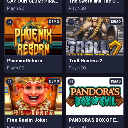
CAPTAIN GLUM: PIRATE HUNTER
The Sword and The Grail
Play'n GO
Play'n GO
21
22
Phoenix Reborn
Troll Hunters 2
Play'n GO
Play'n GO
23
24
Free Reelin' Joker
PANDORA'S BOX OF EVIL
Play'n GO
Play'n GO