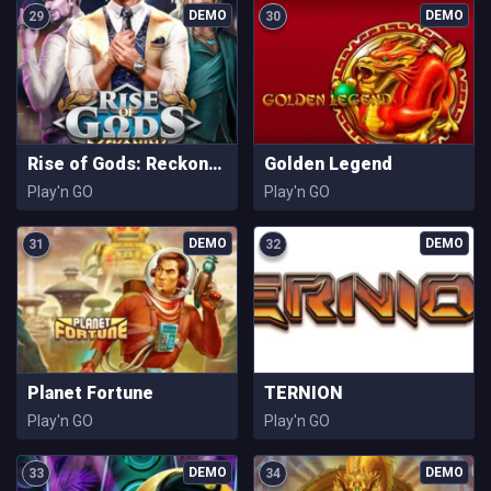
29
30
Rise of Gods: Reckoning
Golden Legend
Play'n GO
Play'n GO
31
32
Planet Fortune
TERNION
Play'n GO
Play'n GO
33
34