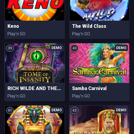
Keno
The Wild Class
Play'n GO
Play'n GO
39
40
RICH WILDE AND THE TOME OF INSANITY
Samba Carnival
Play'n GO
Play'n GO
41
42