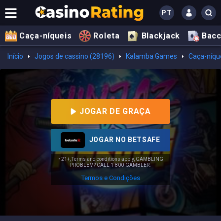
PT
Caça-níqueis
Roleta
Blackjack
Bacc
Início
Jogos de cassino (28196)
Kalamba Games
Caça-níqu
JOGAR DE GRAÇA
JOGAR NO BETSAFE
• 21+, Terms and conditions apply, GAMBLING
PROBLEM? CALL 1-800-GAMBLER.
Termos e Condições