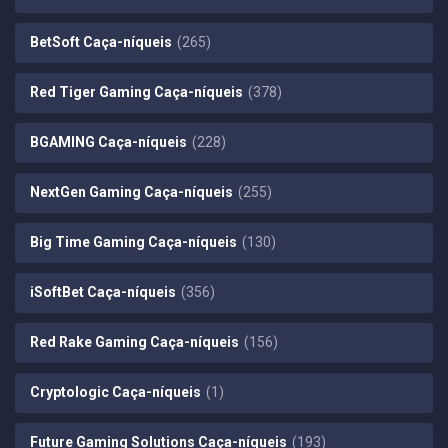
BetSoft Caça-níqueis
(265)
Red Tiger Gaming Caça-níqueis
(378)
BGAMING Caça-níqueis
(228)
NextGen Gaming Caça-níqueis
(255)
Big Time Gaming Caça-níqueis
(130)
iSoftBet Caça-níqueis
(356)
Red Rake Gaming Caça-níqueis
(156)
Cryptologic Caça-níqueis
(1)
Future Gaming Solutions Caça-níqueis
(193)