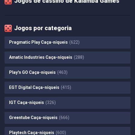
Jogos de cassino de Kalamba Games
Jogos por categoria
Pragmatic Play Caça-níqueis
(622)
Amatic Industries Caça-níqueis
(288)
Play'n GO Caça-níqueis
(463)
EGT Digital Caça-níqueis
(415)
IGT Caça-níqueis
(326)
Greentube Caça-níqueis
(666)
Playtech Caça-níqueis
(600)