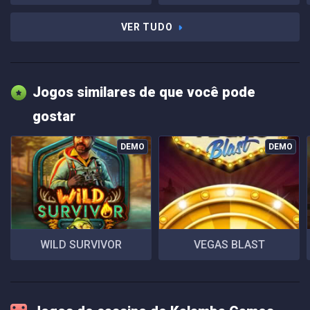
VER TUDO
Jogos similares de que você pode
gostar
WILD SURVIVOR
VEGAS BLAST