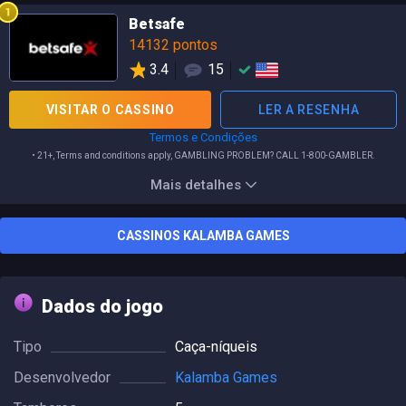
Betsafe
14132 pontos
3.4
15
VISITAR O CASSINO
LER A RESENHA
Termos e Condições
• 21+, Terms and conditions apply, GAMBLING PROBLEM? CALL 1-800-GAMBLER.
Mais detalhes
CASSINOS KALAMBA GAMES
Dados do jogo
Tipo
Caça-níqueis
Desenvolvedor
Kalamba Games