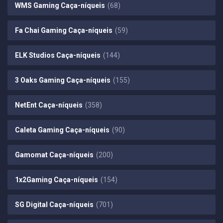
WMS Gaming Caça-níqueis
(68)
Fa Chai Gaming Caça-níqueis
(59)
ELK Studios Caça-níqueis
(144)
3 Oaks Gaming Caça-níqueis
(155)
NetEnt Caça-níqueis
(358)
Caleta Gaming Caça-níqueis
(90)
Gamomat Caça-níqueis
(200)
1x2Gaming Caça-níqueis
(154)
SG Digital Caça-níqueis
(701)