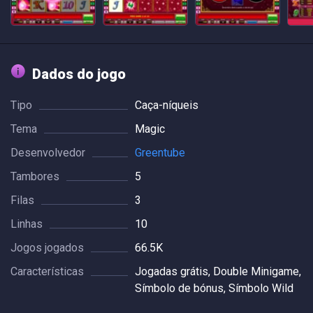
Dados do jogo
Tipo
Caça-níqueis
Tema
Magic
Desenvolvedor
Greentube
Tambores
5
Filas
3
Linhas
10
Jogos jogados
66.5K
Características
Jogadas grátis, Double Minigame,
Símbolo de bónus, Símbolo Wild