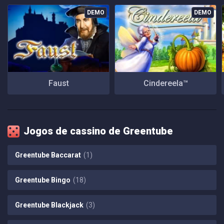
Faust
Cindereela™
Jogos de cassino de Greentube
Greentube Baccarat
(1)
Greentube Bingo
(18)
Greentube Blackjack
(3)