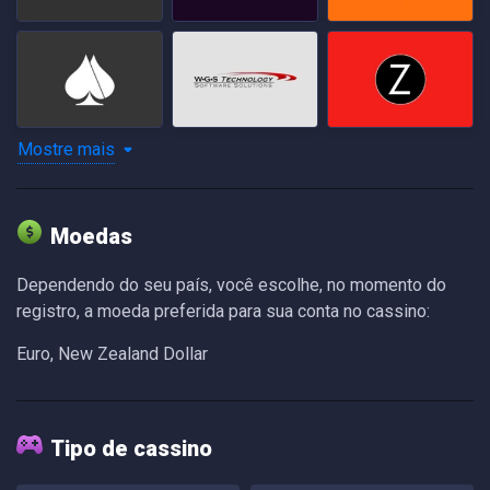
Mostre mais
Moedas
Dependendo do seu país, você escolhe, no momento do
registro, a moeda preferida para sua conta no cassino:
Euro, New Zealand Dollar
Tipo de cassino