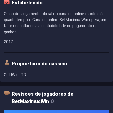
Estabelecido
O ano de lançamento oficial do cassino online mostra há
quanto tempo o Cassino online BetMaximusWin opera, um
fator que influencia a confiabilidade no pagamento de
ganhos.
2017
Proprietário do cassino
GoldWin LTD
Revisões de jogadores de
BetMaximusWin
0