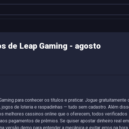
s de Leap Gaming - agosto
ing para conhecer os títulos e praticar. Jogue gratuitamente 
k, jogos de loteria e raspadinhas — tudo sem cadastro. Além diss
dos melhores cassinos online que o oferecem, todos verificados
e aos pagamentos de prêmios. Se quiser apostar dinheiro real e
na versão demo para entender a mecânica e evitar erros na hora