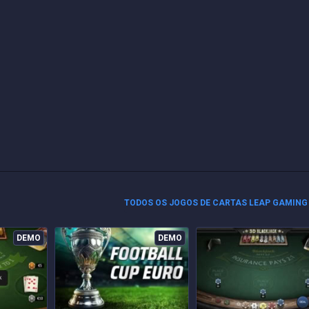
TODOS OS JOGOS DE CARTAS LEAP GAMIN