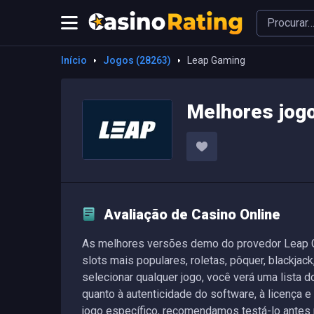
Início
Jogos (28263)
Leap Gaming
Melhores jogo
Avaliação de Casino Online
As melhores versões demo do provedor Leap Gam
slots mais populares, roletas, pôquer, blackjac
selecionar qualquer jogo, você verá uma lista 
quanto à autenticidade do software, à licença 
jogo específico, recomendamos testá-lo antes 