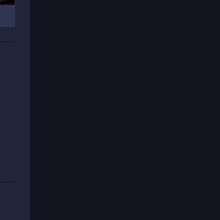
Virtual Football League England
Football Cup – America