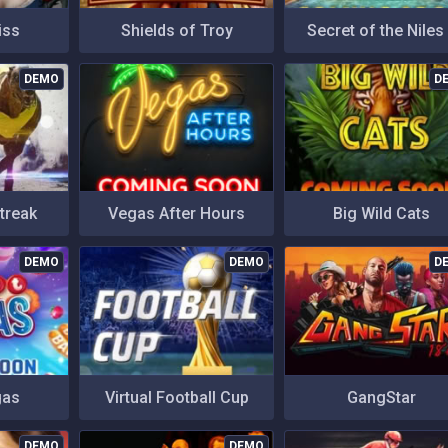
iss
Shields of Troy
Secret of the Niles
treak
Vegas After Hours
Big Wild Cats
gas
Virtual Football Cup
GangStar