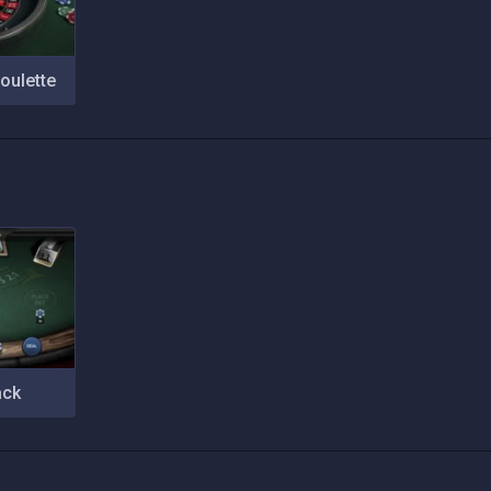
oulette
ack