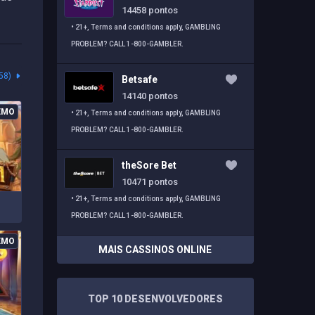
14458 pontos
• 21+, Terms and conditions apply, GAMBLING
PROBLEM? CALL 1-800-GAMBLER.
58)
Betsafe
14140 pontos
• 21+, Terms and conditions apply, GAMBLING
PROBLEM? CALL 1-800-GAMBLER.
theSore Bet
10471 pontos
• 21+, Terms and conditions apply, GAMBLING
PROBLEM? CALL 1-800-GAMBLER.
MAIS CASSINOS ONLINE
TOP 10 DESENVOLVEDORES