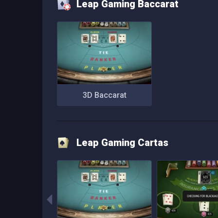
Leap Gaming Baccarat
3D Baccarat
Leap Gaming Cartas