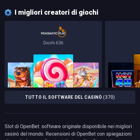
I migliori creatori di giochi
Giochi 636
TUTTO IL SOFTWARE DEL CASINÒ
(370)
Slot di OpenBet: software originale disponibile nei migliori
casinò del mondo. Recensioni di OpenBet con spiegazioni