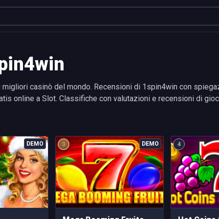
spin4win
i migliori casinò del mondo. Recensioni di 1spin4win con spiegazi
is online a Slot. Classifiche con valutazioni e recensioni di gioca
4