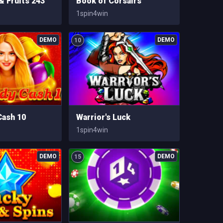
& Fruits 243
Book of Corsairs
1spin4win
10
Cash 10
Warrior's Luck
1spin4win
15