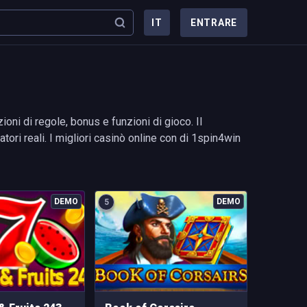
IT
ENTRARE
oni di regole, bonus e funzioni di gioco. Il
tori reali. I migliori casinò online con di 1spin4win
5