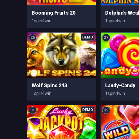
Booming Fruits 20
Dolphin's Wea
1spin4win
1spin4win
26
27
Wolf Spins 243
Landy-Candy
1spin4win
1spin4win
31
32