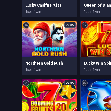
Lucky Cash'n Fruits
Queen of Dia
1spin4win
1spin4win
16
17
Northern Gold Rush
Lucky Win Spi
1spin4win
1spin4win
21
22