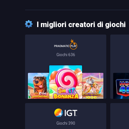
I migliori creatori di giochi
Giochi 636
Giochi 390