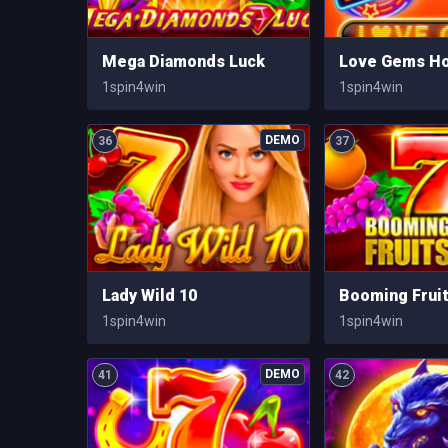
Mega Diamonds Luck
1spin4win
1spin4win
36
37
Lady Wild 10
Booming Fruit
1spin4win
1spin4win
41
42