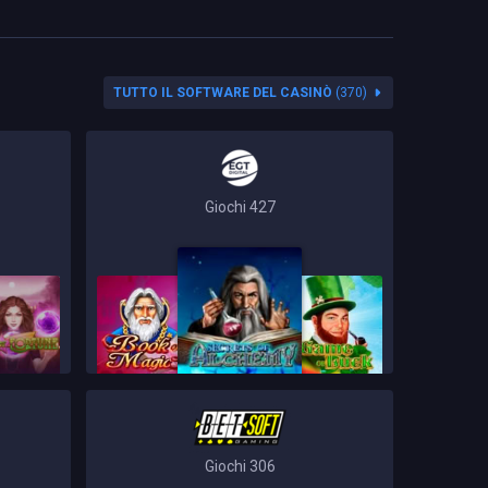
TUTTO IL SOFTWARE DEL CASINÒ
(370)
Giochi 427
Giochi 306