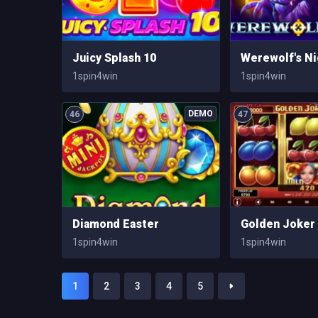
Juicy Splash 10
Werewolf's Ni
1spin4win
1spin4win
46
47
Diamond Easter
1spin4win
1spin4win
1
2
3
4
5