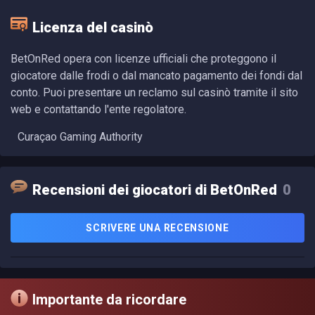
Licenza del casinò
BetOnRed opera con licenze ufficiali che proteggono il
giocatore dalle frodi o dal mancato pagamento dei fondi dal
conto. Puoi presentare un reclamo sul casinò tramite il sito
web e contattando l'ente regolatore.
Curaçao Gaming Authority
Recensioni dei giocatori di BetOnRed
0
SCRIVERE UNA RECENSIONE
Importante da ricordare